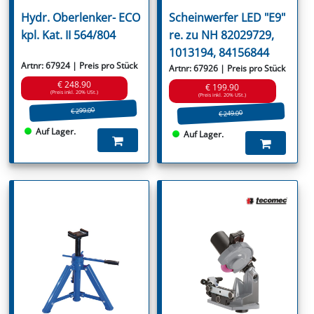
Hydr. Oberlenker- ECO
Scheinwerfer LED "E9"
kpl. Kat. II 564/804
re. zu NH 82029729,
1013194, 84156844
Artnr: 67924 | Preis pro Stück
Artnr: 67926 | Preis pro Stück
€ 248.90
€ 199.90
(Preis inkl. 20% USt.)
(Preis inkl. 20% USt.)
€ 299.00
€ 249.00
Auf Lager.
Auf Lager.