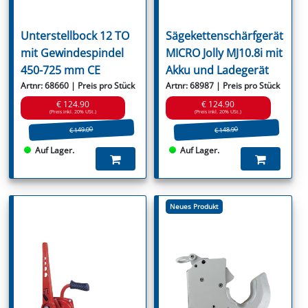
Unterstellbock 12 TO
Sägekettenschärfgerät
mit Gewindespindel
MICRO Jolly MJ10.8i mit
450-725 mm CE
Akku und Ladegerät
Artnr: 68660 | Preis pro Stück
Artnr: 68987 | Preis pro Stück
€ 124.90
€ 124.90
(Preis inkl. 20% USt.)
(Preis inkl. 20% USt.)
€ 149.00
€ 148.90
Auf Lager.
Auf Lager.
Neues Produkt