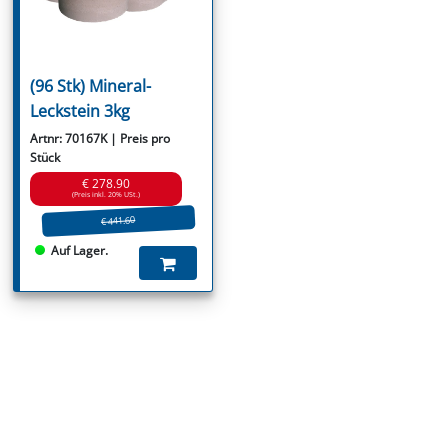
(96 Stk) Mineral-
Leckstein 3kg
Artnr: 70167K | Preis pro
Stück
€ 278.90
(Preis inkl. 20% USt.)
€ 441.60
Auf Lager.