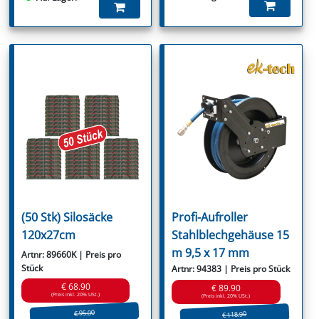
(50 Stk) Silosäcke
Profi-Aufroller
120x27cm
Stahlblechgehäuse 15
m 9,5 x 17 mm
Artnr: 89660K | Preis pro
Stück
Artnr: 94383 | Preis pro Stück
€ 68.90
€ 89.90
(Preis inkl. 20% USt.)
(Preis inkl. 20% USt.)
€ 95.00
€ 118.90