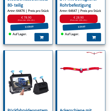
80- teilig
Rohrbefestigung
Artnr: 64476 | Preis pro Stück
Artnr: 64647 | Preis pro Stück
€ 78.90
€ 28.90
(Preis inkl. 20% USt.)
(Preis inkl. 20% USt.)
€ 138.00
€ 34.90
Auf Lager.
Auf Lager.
Rückfahrvideosystem
Ackerschiene mit