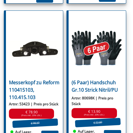
Messerkopf zu Reform
(6 Paar) Handschuh
110415103,
Gr.10 Strick Nitril/PU
110.415.103
Artnr: 80698K | Preis pro
Stück
Artnr: 53423 | Preis pro Stück
€ 13.90
€ 78.90
(Preis inkl. 20% USt.)
(Preis inkl. 20% USt.)
€ 22.80
€ 98.90
Auf Lager.
Auf Lager.