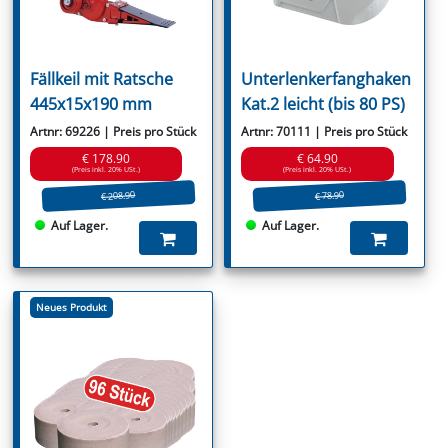
Fällkeil mit Ratsche
Unterlenkerfanghaken
445x15x190 mm
Kat.2 leicht (bis 80 PS)
Artnr: 69226 | Preis pro Stück
Artnr: 70111 | Preis pro Stück
€ 178.90
€ 64.90
(Preis inkl. 20% USt.)
(Preis inkl. 20% USt.)
€ 208.90
€ 78.90
Auf Lager.
Auf Lager.
Neues Produkt