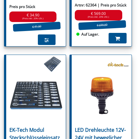
Artnr: 62364 | Preis pro Stück
Preis pro Stück
€ 569.00
€ 34.90
(Preis inkl. 20% USt.)
(Preis inkl. 20% USt.)
€ 699.00
€ 41.90
Auf Lager.
EK-Tech Modul
LED Drehleuchte 12V-
Steckschlüsseleinsatz
24V mit beweglicher