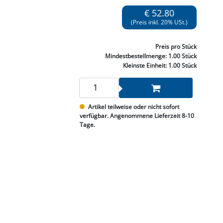
NNEN & SCHLEIFEN
PRAY'S & CHEMIE
KÜHLUNG
NGSBEKÄMPFUNG
GELVENTILE
€ 52.80
RODUKTE
HRAUBE MUTTER
ÖLE, FETTE & ADBLUE
WEISSELSPRITZEN
UMLENKROLLEN
(Preis inkl. 20% USt.)
STALL / HOF
ZYLINDER
SCHEIBE
STAUBSAUGER &
Preis
pro Stück
RMASCHINEN
Mindestbestellmenge:
1.00 Stück
Kleinste Einheit:
1.00 Stück
TANK, ÖL &
MIERTECHNIK
Artikel teilweise oder nicht sofort
verfügbar. Angenommene Lieferzeit 8-10
Tage.