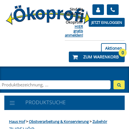
Sind Sie
Neukunde
bei
Ökoprofi?
JETZT EINLOGGEN
HIER
gratis
anmelden!
Aktionen
0
ZUM WARENKORB
PRODUKTSUCHE
Haus Hof
>
Obstverarbeitung & Konservierung
>
Zubehör