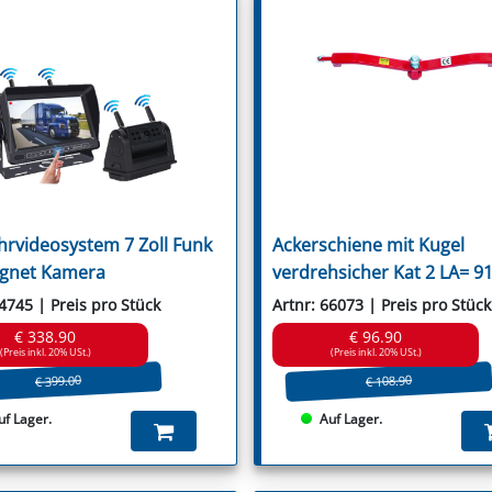
Wic
Saxonia
Willibald
Schmidt
Wiwexa
Schulte
Seko
Seppi
Seringstadt
Sicma
Sovema
Spearhead
Spragelse-Mica
Staiger
Stella
hrvideosystem 7 Zoll Funk
Ackerschiene mit Kugel
Stiga
Strom
gnet Kamera
verdrehsicher Kat 2 LA= 
Suire
Szolnoki
64745 | Preis pro Stück
Artnr: 66073 | Preis pro Stück
Taarup
€ 338.90
€ 96.90
Terranova
(Preis inkl. 20% USt.)
(Preis inkl. 20% USt.)
Tierre
€ 399.00
€ 108.90
Tim
Tornedo
uf Lager.
Auf Lager.
Tortella
Turner
Twose
Tünnißen & Stocks