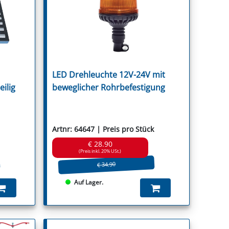
r
LED Drehleuchte 12V-24V mit
ica
eilig
beweglicher Rohrbefestigung
Artnr: 64647 | Preis pro Stück
€ 28.90
(Preis inkl. 20% USt.)
€ 34.90
Auf Lager.
Stocks
t