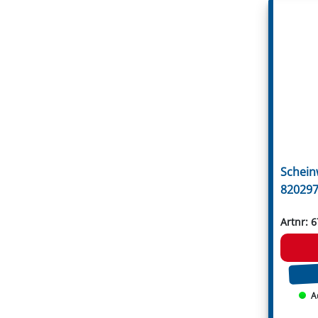
Votex
Willibald
Zanon
Zappator
Öhler
Schein
820297
Artnr: 
A