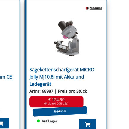
Sägekettenschärfgerät MICRO
mm CE
Jolly MJ10.8i mit Akku und
Ladegerät
Artnr: 68987 | Preis pro Stück
€ 124.90
(Preis inkl. 20% USt.)
€ 148.90
Auf Lager.