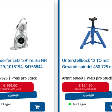
Ugel
Ugelose Howard
Van Lengerich
Vari
Vigolo
Vogel & Noot
Votex
Wic
Willibald
Wiwexa
Zampini
Zanon
Zappator
werfer LED "E9" re. zu NH
Unterstellbock 12 TO mit
29, 1013194, 84156844
Gewindespindel 450-725 
67926 | Preis pro Stück
Artnr: 68660 | Preis pro Stück
€ 199.90
€ 124.90
(Preis inkl. 20% USt.)
(Preis inkl. 20% USt.)
€ 249.00
€ 149.00
uf Lager.
Auf Lager.