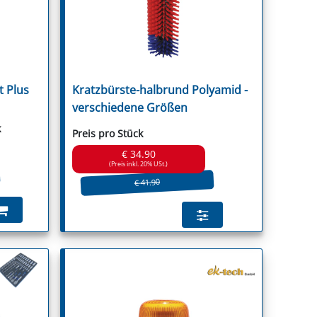
 Plus
Kratzbürste-halbrund Polyamid -
guson
verschiedene Größen
k
Preis pro Stück
€ 34.90
(Preis inkl. 20% USt.)
€ 41.90