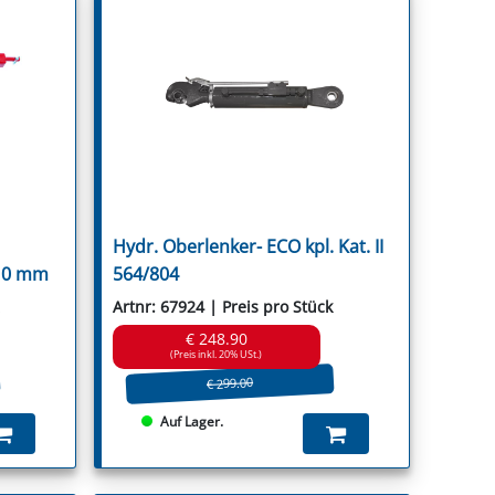
Hydr. Oberlenker- ECO kpl. Kat. II
910 mm
564/804
Artnr: 67924 | Preis pro Stück
€ 248.90
(Preis inkl. 20% USt.)
€ 299.00
Auf Lager.