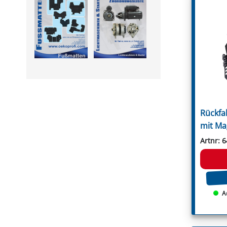
Leitungsfilter
Rousseau
Manometer
S.M.A.
Montagesätze
Sauerburger
PVC Druckschläuche
Schanzlin
Pumpen
Schmidt
Pumpenflanschzapfen
Schots
Regelventile
Seppi
Saugfilter
Seppi Breviglieri
Schaummarkiergerät
Seringstadt
Schlauchanschlüsse
Serrat
Spritzpistole
Sicma
Steuerarmaturen
Spearhead
Rückfa
Unterblattspritzrohr
Spragelse-Mica
Zubehör
Taarup
mit Ma
Terral
Terranova
Artnr: 
GRABEN- & REIHENFRÄSEN
Tierre
Fräshaken für Reihenfräsen
Tortella
Messer für Grabenfräse
Turner
Rundschaftmeißel für
Twose
Grabenfräse
Tünnißen & Stocks
A
Ugel
Vigolo
Vigolo Berti
Vogel & Noot