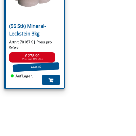
(96 Stk) Mineral-
Leckstein 3kg
Artnr: 70167K | Preis pro
Stück
€ 278.90
(Preis inkl. 20% USt.)
€ 441.60
Auf Lager.