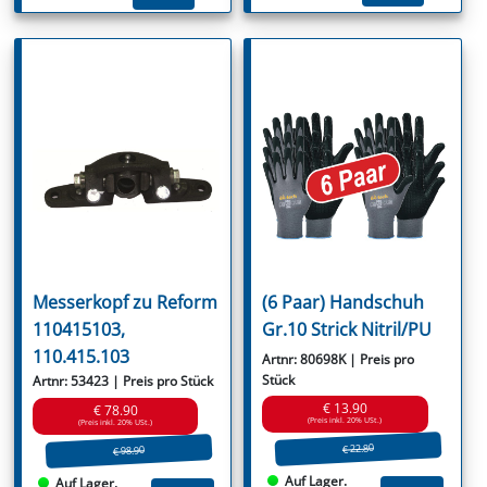
Messerkopf zu Reform
(6 Paar) Handschuh
110415103,
Gr.10 Strick Nitril/PU
110.415.103
Artnr: 80698K | Preis pro
Stück
Artnr: 53423 | Preis pro Stück
€ 13.90
€ 78.90
(Preis inkl. 20% USt.)
(Preis inkl. 20% USt.)
€ 22.80
€ 98.90
Auf Lager.
Auf Lager.