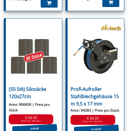
(50 Stk) Silosäcke
Profi-Aufroller
120x27cm
Stahlblechgehäuse 15
m 9,5 x 17 mm
Artnr: 89660K | Preis pro
Stück
Artnr: 94383 | Preis pro Stück
€ 68.90
€ 89.90
(Preis inkl. 20% USt.)
(Preis inkl. 20% USt.)
€ 95.00
€ 118.90