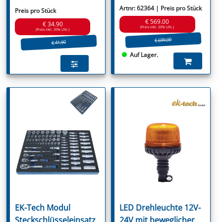
Artnr: 62364 | Preis pro Stück
Preis pro Stück
€ 569.00
€ 34.90
(Preis inkl. 20% USt.)
(Preis inkl. 20% USt.)
€ 699.00
€ 41.90
Auf Lager.
EK-Tech Modul
LED Drehleuchte 12V-
Steckschlüsseleinsatz
24V mit beweglicher