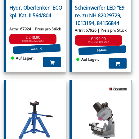
Hydr. Oberlenker- ECO
Scheinwerfer LED "E9"
kpl. Kat. II 564/804
re. zu NH 82029729,
1013194, 84156844
Artnr: 67924 | Preis pro Stück
Artnr: 67926 | Preis pro Stück
€ 248.90
€ 199.90
(Preis inkl. 20% USt.)
(Preis inkl. 20% USt.)
€ 299.00
€ 249.00
Auf Lager.
Auf Lager.