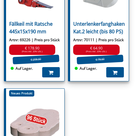
Fällkeil mit Ratsche
Unterlenkerfanghaken
445x15x190 mm
Kat.2 leicht (bis 80 PS)
Artnr: 69226 | Preis pro Stück
Artnr: 70111 | Preis pro Stück
€ 178.90
€ 64.90
(Preis inkl. 20% USt.)
(Preis inkl. 20% USt.)
€ 208.90
€ 78.90
Auf Lager.
Auf Lager.
Neues Produkt