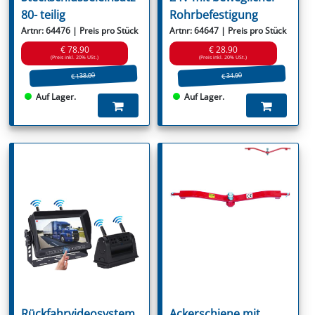
80- teilig
Rohrbefestigung
Artnr: 64476 | Preis pro Stück
Artnr: 64647 | Preis pro Stück
€ 78.90
€ 28.90
(Preis inkl. 20% USt.)
(Preis inkl. 20% USt.)
€ 138.00
€ 34.90
Auf Lager.
Auf Lager.
Rückfahrvideosystem
Ackerschiene mit