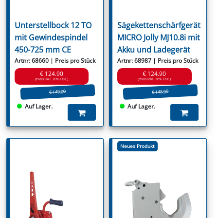
Unterstellbock 12 TO
Sägekettenschärfgerät
mit Gewindespindel
MICRO Jolly MJ10.8i mit
450-725 mm CE
Akku und Ladegerät
Artnr: 68660 | Preis pro Stück
Artnr: 68987 | Preis pro Stück
€ 124.90
€ 124.90
(Preis inkl. 20% USt.)
(Preis inkl. 20% USt.)
€ 149.00
€ 148.90
Auf Lager.
Auf Lager.
Neues Produkt