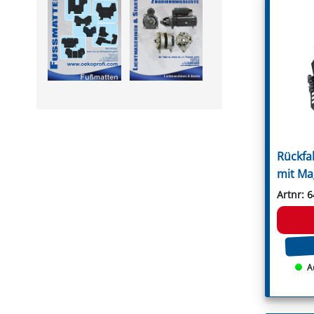
Leitungsfilter
Rousseau
Manometer
S.M.A.
Montagesätze
Sauerburger
PVC Druckschläuche
Schanzlin
Pumpen
Schmidt
Pumpenflanschzapfen
Schots
Regelventile
Seppi
Saugfilter
Seppi Breviglieri
Schaummarkiergerät
Seringstadt
Schlauchanschlüsse
Serrat
Spritzpistole
Sicma
Steuerarmaturen
Spearhead
Rückfa
Unterblattspritzrohr
Spragelse-Mica
Zubehör
Taarup
mit Ma
Terral
Terranova
Artnr: 
GRABEN- & REIHENFRÄSEN
Tierre
Fräshaken für Reihenfräsen
Tortella
Messer für Grabenfräse
Turner
Rundschaftmeißel für
Twose
Grabenfräse
Tünnißen & Stocks
A
Ugel
Vigolo
Vigolo Berti
Vogel & Noot