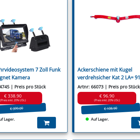
Wic
Saxonia
Willibald
Schmidt
Wiwexa
Schulte
Seko
Seppi
Seringstadt
Sicma
Sovema
Spearhead
Spragelse-Mica
Staiger
Stella
hrvideosystem 7 Zoll Funk
Ackerschiene mit Kugel
Stiga
Strom
gnet Kamera
verdrehsicher Kat 2 LA= 
Suire
Szolnoki
64745 | Preis pro Stück
Artnr: 66073 | Preis pro Stück
Taarup
€ 338.90
€ 96.90
Terranova
(Preis inkl. 20% USt.)
(Preis inkl. 20% USt.)
Tierre
€ 399.00
€ 108.90
Tim
Tornedo
uf Lager.
Auf Lager.
Tortella
Turner
Twose
Tünnißen & Stocks