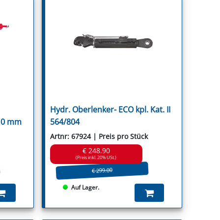
Hydr. Oberlenker- ECO kpl. Kat. II
910 mm
564/804
Artnr: 67924 | Preis pro Stück
€ 248.90
(Preis inkl. 20% USt.)
€ 299.00
Auf Lager.