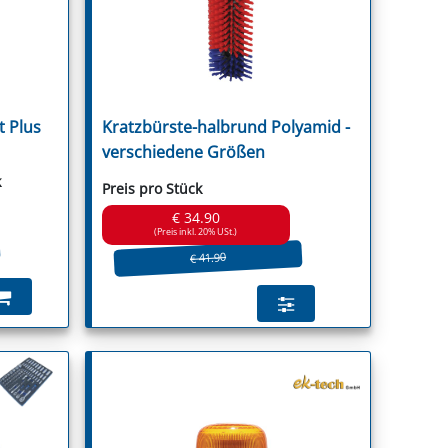
 Plus
Kratzbürste-halbrund Polyamid -
guson
verschiedene Größen
k
Preis pro Stück
€ 34.90
(Preis inkl. 20% USt.)
€ 41.90