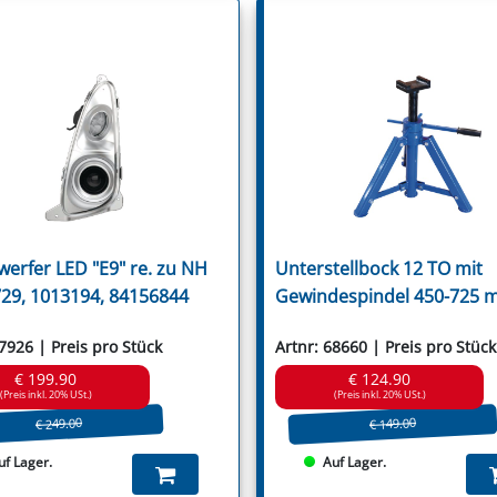
Ugel
Ugelose Howard
Van Lengerich
Vari
Vigolo
Vogel & Noot
Votex
Wic
Willibald
Wiwexa
Zampini
Zanon
Zappator
werfer LED "E9" re. zu NH
Unterstellbock 12 TO mit
29, 1013194, 84156844
Gewindespindel 450-725 
67926 | Preis pro Stück
Artnr: 68660 | Preis pro Stück
€ 199.90
€ 124.90
(Preis inkl. 20% USt.)
(Preis inkl. 20% USt.)
€ 249.00
€ 149.00
uf Lager.
Auf Lager.