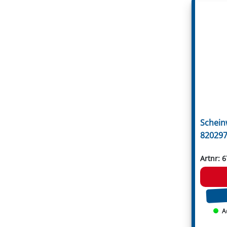
Votex
Willibald
Zanon
Zappator
Öhler
Schein
820297
Artnr: 
A