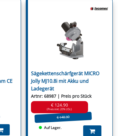
Sägekettenschärfgerät MICRO
mm CE
Jolly MJ10.8i mit Akku und
Ladegerät
Artnr: 68987 | Preis pro Stück
€ 124.90
(Preis inkl. 20% USt.)
€ 148.90
Auf Lager.