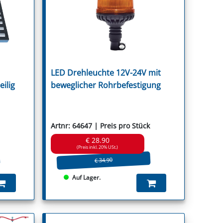
r
LED Drehleuchte 12V-24V mit
ica
eilig
beweglicher Rohrbefestigung
Artnr: 64647 | Preis pro Stück
€ 28.90
(Preis inkl. 20% USt.)
€ 34.90
Auf Lager.
Stocks
t