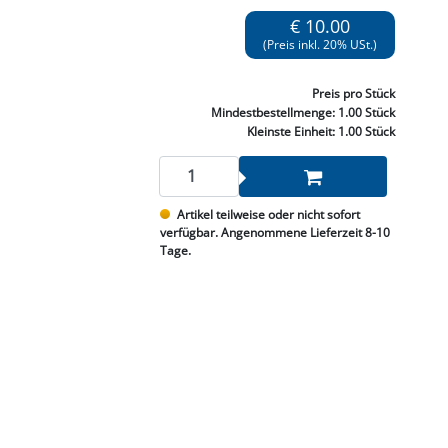
NNEN & SCHLEIFEN
PRAY'S & CHEMIE
KÜHLUNG
NGSBEKÄMPFUNG
GELVENTILE
€ 10.00
RODUKTE
HRAUBE MUTTER
ÖLE, FETTE & ADBLUE
WEISSELSPRITZEN
UMLENKROLLEN
(Preis inkl. 20% USt.)
STALL / HOF
ZYLINDER
SCHEIBE
STAUBSAUGER &
Preis
pro Stück
RMASCHINEN
Mindestbestellmenge:
1.00 Stück
Kleinste Einheit:
1.00 Stück
TANK, ÖL &
MIERTECHNIK
Artikel teilweise oder nicht sofort
verfügbar. Angenommene Lieferzeit 8-10
Tage.