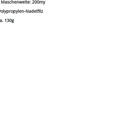
 Maschenweite: 200my
Polypropylen-Nadelfilz
a. 130g