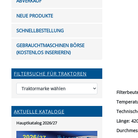
ABVERKAUF
FUTTERTRÖGE & EIMER
BOHRER & FRÄSER
FILTER
GUMMI-MET
KUGEL
SCHAUFE
BEWÄSSERUNG
BELEUCHTUNG
FEDER
KANIN
FIL
NEUE PRODUKTE
HYDRAULIK-HANDPUMPEN
GABEL, RECHEN &
MESSKUP
HANDRE
KEILR
SCHAUFELN
DIVERSE WERKZEUGE
KÄLB
SCHNELLBESTELLUNG
HEI
DIVERSES ZUBEHÖR
GEBRAUCHTMASCHINEN BÖRSE
HOCHDRUCK
(KOSTENLOS INSERIEREN)
HEIZGER
FILTERSUCHE FÜR TRAKTOREN
Filterbeut
Temperatu
Technisch
AKTUELLE KATALOGE
Länge: 4
Hauptkatalog 2026/27
Durchmes