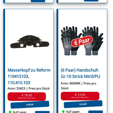
Messerkopf zu Reform
(6 Paar) Handschuh
110415103,
Gr.10 Strick Nitril/PU
110.415.103
Artnr: 80698K | Preis pro
Stück
Artnr: 53423 | Preis pro Stück
€ 13.90
€ 78.90
(Preis inkl. 20% USt.)
(Preis inkl. 20% USt.)
€ 22.80
€ 98.90
Auf Lager.
Auf Lager.