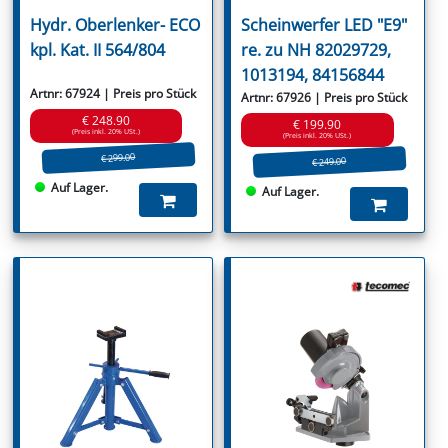
Hydr. Oberlenker- ECO
Scheinwerfer LED "E9"
kpl. Kat. II 564/804
re. zu NH 82029729,
1013194, 84156844
Artnr: 67924 | Preis pro Stück
Artnr: 67926 | Preis pro Stück
€ 248.90
€ 199.90
(Preis inkl. 20% USt.)
(Preis inkl. 20% USt.)
€ 299.00
€ 249.00
Auf Lager.
Auf Lager.