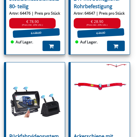
80- teilig
Rohrbefestigung
Artnr: 64476 | Preis pro Stück
Artnr: 64647 | Preis pro Stück
€ 78.90
€ 28.90
(Preis inkl. 20% USt.)
(Preis inkl. 20% USt.)
€ 138.00
€ 34.90
Auf Lager.
Auf Lager.
Rückfahrvideosystem
Ackerschiene mit