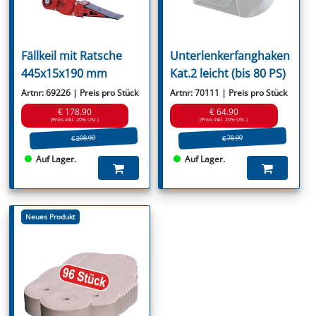
Fällkeil mit Ratsche
Unterlenkerfanghaken
445x15x190 mm
Kat.2 leicht (bis 80 PS)
Artnr: 69226 | Preis pro Stück
Artnr: 70111 | Preis pro Stück
€ 178.90
€ 64.90
(Preis inkl. 20% USt.)
(Preis inkl. 20% USt.)
€ 208.90
€ 78.90
Auf Lager.
Auf Lager.
Neues Produkt