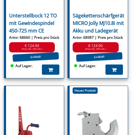
Unterstellbock 12 TO
Sägekettenschärfgerät
mit Gewindespindel
MICRO Jolly MJ10.8i mit
450-725 mm CE
Akku und Ladegerät
Artnr: 68660 | Preis pro Stück
Artnr: 68987 | Preis pro Stück
€ 124.90
€ 124.90
(Preis inkl. 20% USt.)
(Preis inkl. 20% USt.)
€ 149.00
€ 148.90
Auf Lager.
Auf Lager.
Neues Produkt