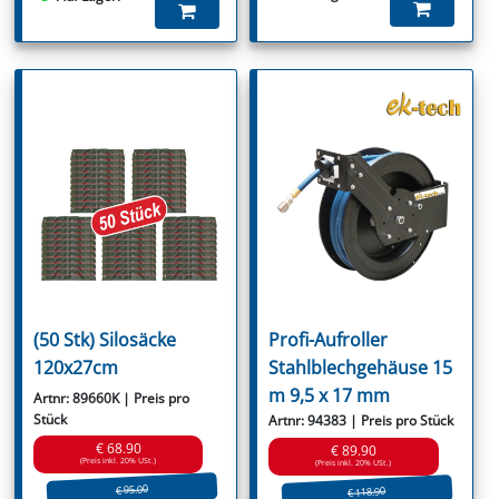
(50 Stk) Silosäcke
Profi-Aufroller
120x27cm
Stahlblechgehäuse 15
m 9,5 x 17 mm
Artnr: 89660K | Preis pro
Stück
Artnr: 94383 | Preis pro Stück
€ 68.90
€ 89.90
(Preis inkl. 20% USt.)
(Preis inkl. 20% USt.)
€ 95.00
€ 118.90