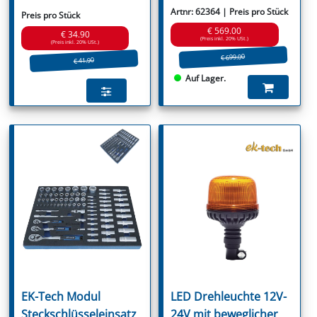
Artnr: 62364 | Preis pro Stück
Preis pro Stück
€ 569.00
€ 34.90
(Preis inkl. 20% USt.)
(Preis inkl. 20% USt.)
€ 699.00
€ 41.90
Auf Lager.
EK-Tech Modul
LED Drehleuchte 12V-
Steckschlüsseleinsatz
24V mit beweglicher