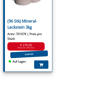
(96 Stk) Mineral-
Leckstein 3kg
Artnr: 70167K | Preis pro
Stück
€ 278.90
(Preis inkl. 20% USt.)
€ 441.60
Auf Lager.