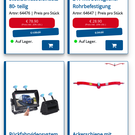
80- teilig
Rohrbefestigung
Artnr: 64476 | Preis pro Stück
Artnr: 64647 | Preis pro Stück
€ 78.90
€ 28.90
(Preis inkl. 20% USt.)
(Preis inkl. 20% USt.)
€ 138.00
€ 34.90
Auf Lager.
Auf Lager.
Rückfahrvideosystem
Ackerschiene mit