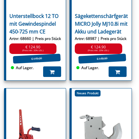
Unterstellbock 12 TO
Sägekettenschärfgerät
mit Gewindespindel
MICRO Jolly MJ10.8i mit
450-725 mm CE
Akku und Ladegerät
Artnr: 68660 | Preis pro Stück
Artnr: 68987 | Preis pro Stück
€ 124.90
€ 124.90
(Preis inkl. 20% USt.)
(Preis inkl. 20% USt.)
€ 149.00
€ 148.90
Auf Lager.
Auf Lager.
Neues Produkt