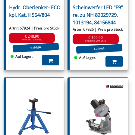
Hydr. Oberlenker- ECO
Scheinwerfer LED "E9"
kpl. Kat. II 564/804
re. zu NH 82029729,
1013194, 84156844
Artnr: 67924 | Preis pro Stück
Artnr: 67926 | Preis pro Stück
€ 248.90
€ 199.90
(Preis inkl. 20% USt.)
(Preis inkl. 20% USt.)
€ 299.00
€ 249.00
Auf Lager.
Auf Lager.