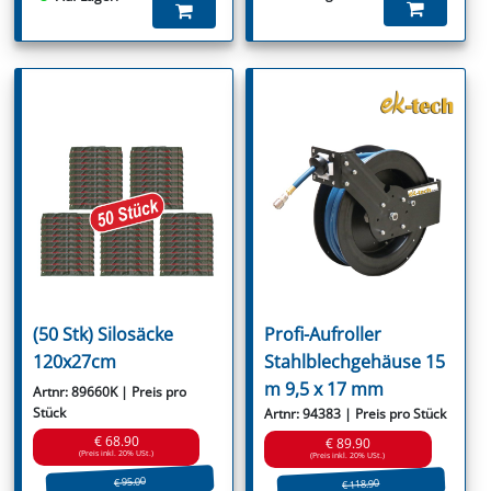
(50 Stk) Silosäcke
Profi-Aufroller
120x27cm
Stahlblechgehäuse 15
m 9,5 x 17 mm
Artnr: 89660K | Preis pro
Stück
Artnr: 94383 | Preis pro Stück
€ 68.90
€ 89.90
(Preis inkl. 20% USt.)
(Preis inkl. 20% USt.)
€ 95.00
€ 118.90