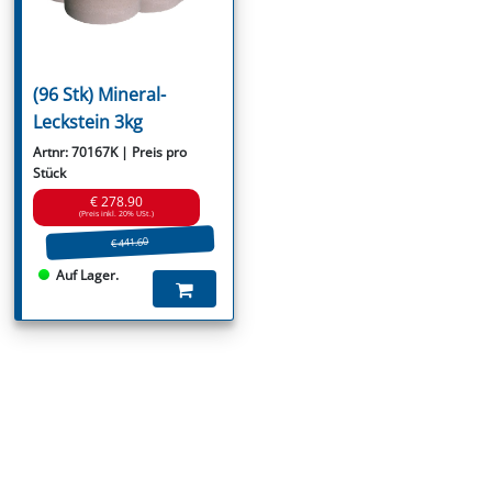
(96 Stk) Mineral-
Leckstein 3kg
Artnr: 70167K | Preis pro
Stück
€ 278.90
(Preis inkl. 20% USt.)
€ 441.60
Auf Lager.