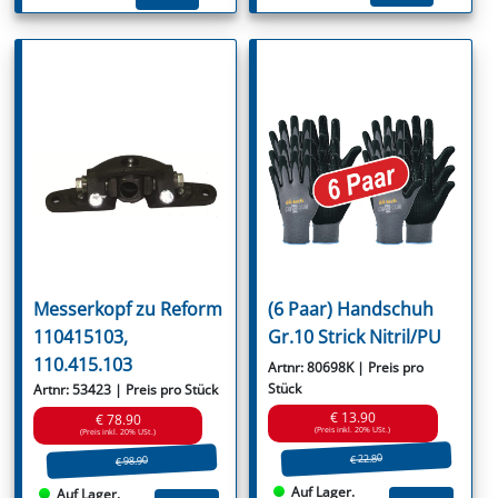
Messerkopf zu Reform
(6 Paar) Handschuh
110415103,
Gr.10 Strick Nitril/PU
110.415.103
Artnr: 80698K | Preis pro
Stück
Artnr: 53423 | Preis pro Stück
€ 13.90
€ 78.90
(Preis inkl. 20% USt.)
(Preis inkl. 20% USt.)
€ 22.80
€ 98.90
Auf Lager.
Auf Lager.