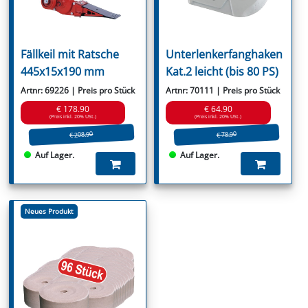
Fällkeil mit Ratsche
Unterlenkerfanghaken
445x15x190 mm
Kat.2 leicht (bis 80 PS)
Artnr: 69226 | Preis pro Stück
Artnr: 70111 | Preis pro Stück
€ 178.90
€ 64.90
(Preis inkl. 20% USt.)
(Preis inkl. 20% USt.)
€ 208.90
€ 78.90
Auf Lager.
Auf Lager.
Neues Produkt