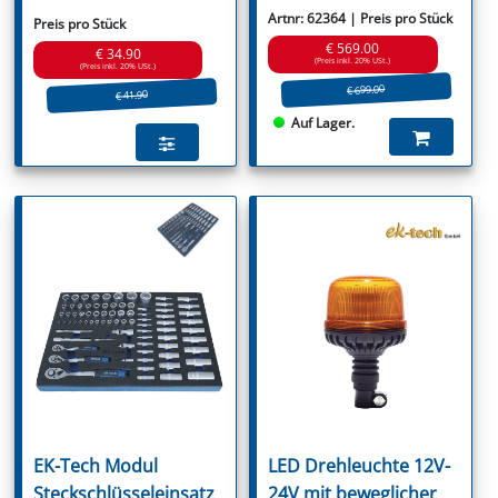
Artnr: 62364 | Preis pro Stück
Preis pro Stück
€ 569.00
€ 34.90
(Preis inkl. 20% USt.)
(Preis inkl. 20% USt.)
€ 699.00
€ 41.90
Auf Lager.
EK-Tech Modul
LED Drehleuchte 12V-
Steckschlüsseleinsatz
24V mit beweglicher