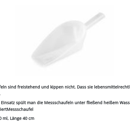
ALL-PUFFER
HÄHNE
NORMKETTEN & ZUBEHÖR
PFERD & REITER
KABINENTEILE
LAGER
TRE
S
LN
STICHSÄGEBLÄTTER
SCHLÄUCHE
SCHÄDLI
RE
P
CHEN
TER
SC
PLUNGEN
INIGUNG
IEMEN
NOTSTROMAGGREGATE
STECKER & MUFFEN
LAGER FAG
RINDER
ER
KEH
ZEN
OBSTVERARBEITUNG &
KONSERVIERUNG
REINIGER &
SCH
PVC-STREIFENVORHANG
ÄTE
eln sind freistehend und kippen nicht. Dass sie lebensmittelrech
.
Einsatz spült man die Messschaufeln unter fließend heißem Wasse
iertMessschaufel
0 ml, Länge 40 cm