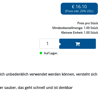
NNEN & SCHLEIFEN
PRAY'S & CHEMIE
KÜHLUNG
NGSBEKÄMPFUNG
GELVENTILE
€ 16.10
RODUKTE
HRAUBE MUTTER
ÖLE, FETTE & ADBLUE
WEISSELSPRITZEN
UMLENKROLLEN
(Preis inkl. 20% USt.)
STALL / HOF
ZYLINDER
SCHEIBE
STAUBSAUGER &
Preis
pro Stück
RMASCHINEN
Mindestbestellmenge:
1.00 Stück
Kleinste Einheit:
1.00 Stück
TANK, ÖL &
MIERTECHNIK
Auf Lager.
tlich unbedenklich verwendet werden können, versteht sich
r sauber, das geht schnell und ist denkbar