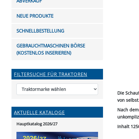
ABVERKAUF
FUTTERTRÖGE & EIMER
BOHRER & FRÄSER
FILTER
GUMMI-MET
KUGEL
SCHAUFE
BEWÄSSERUNG
BELEUCHTUNG
FEDER
KANIN
FIL
NEUE PRODUKTE
HYDRAULIK-HANDPUMPEN
GABEL, RECHEN &
MESSKUP
HANDRE
KEILR
SCHAUFELN
DIVERSE WERKZEUGE
KÄLB
SCHNELLBESTELLUNG
HEI
DIVERSES ZUBEHÖR
GEBRAUCHTMASCHINEN BÖRSE
HOCHDRUCK
(KOSTENLOS INSERIEREN)
HEIZGER
FILTERSUCHE FÜR TRAKTOREN
Die Schauf
von selbst
Nach dem 
AKTUELLE KATALOGE
unkompliz
Hauptkatalog 2026/27
Inhalt 125