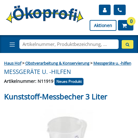
0
Aktionen
Haus Hof
>
Obstverarbeitung & Konservierung
>
Messgeräte u. -hilfen
MESSGERÄTE U. -HILFEN
Artikelnummer: N11919
Neues Produkt
Kunststoff-Messbecher 3 Liter