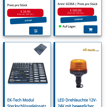
Artnr: 62364 | Preis pro Stück
Preis pro Stück
€ 569.00
€ 34.90
(Preis inkl. 20% USt.)
(Preis inkl. 20% USt.)
€ 699.00
€ 41.90
Auf Lager.
EK-Tech Modul
LED Drehleuchte 12V-
Steckschlüsseleinsatz
24V mit beweglicher