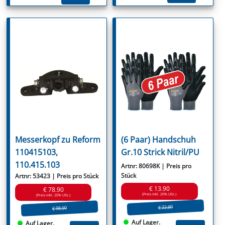
Messerkopf zu Reform
(6 Paar) Handschuh
110415103,
Gr.10 Strick Nitril/PU
110.415.103
Artnr: 80698K | Preis pro
Stück
Artnr: 53423 | Preis pro Stück
€ 13.90
€ 78.90
(Preis inkl. 20% USt.)
(Preis inkl. 20% USt.)
€ 22.80
€ 98.90
Auf Lager.
Auf Lager.