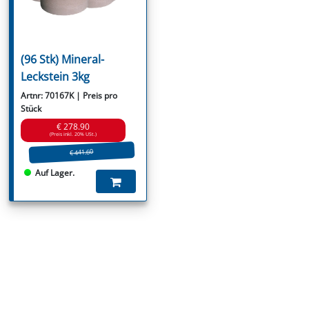
(96 Stk) Mineral-
Leckstein 3kg
Artnr: 70167K | Preis pro
Stück
€ 278.90
(Preis inkl. 20% USt.)
€ 441.60
Auf Lager.