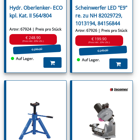
Hydr. Oberlenker- ECO
Scheinwerfer LED "E9"
kpl. Kat. II 564/804
re. zu NH 82029729,
1013194, 84156844
Artnr: 67924 | Preis pro Stück
Artnr: 67926 | Preis pro Stück
€ 248.90
€ 199.90
(Preis inkl. 20% USt.)
(Preis inkl. 20% USt.)
€ 299.00
€ 249.00
Auf Lager.
Auf Lager.