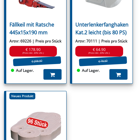
Fällkeil mit Ratsche
Unterlenkerfanghaken
445x15x190 mm
Kat.2 leicht (bis 80 PS)
Artnr: 69226 | Preis pro Stück
Artnr: 70111 | Preis pro Stück
€ 178.90
€ 64.90
(Preis inkl. 20% USt.)
(Preis inkl. 20% USt.)
€ 208.90
€ 78.90
Auf Lager.
Auf Lager.
Neues Produkt