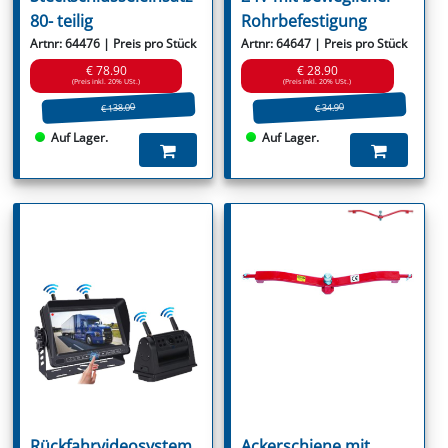
80- teilig
Rohrbefestigung
Artnr: 64476 | Preis pro Stück
Artnr: 64647 | Preis pro Stück
€ 78.90
€ 28.90
(Preis inkl. 20% USt.)
(Preis inkl. 20% USt.)
€ 138.00
€ 34.90
Auf Lager.
Auf Lager.
Rückfahrvideosystem
Ackerschiene mit