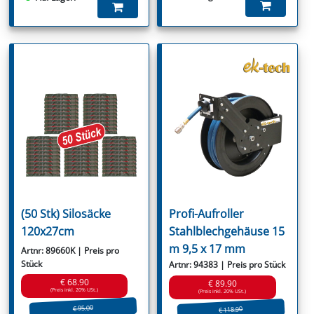
(50 Stk) Silosäcke
Profi-Aufroller
120x27cm
Stahlblechgehäuse 15
m 9,5 x 17 mm
Artnr: 89660K | Preis pro
Stück
Artnr: 94383 | Preis pro Stück
€ 68.90
€ 89.90
(Preis inkl. 20% USt.)
(Preis inkl. 20% USt.)
€ 95.00
€ 118.90