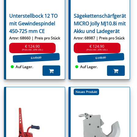
Unterstellbock 12 TO
Sägekettenschärfgerät
mit Gewindespindel
MICRO Jolly MJ10.8i mit
450-725 mm CE
Akku und Ladegerät
Artnr: 68660 | Preis pro Stück
Artnr: 68987 | Preis pro Stück
€ 124.90
€ 124.90
(Preis inkl. 20% USt.)
(Preis inkl. 20% USt.)
€ 149.00
€ 148.90
Auf Lager.
Auf Lager.
Neues Produkt