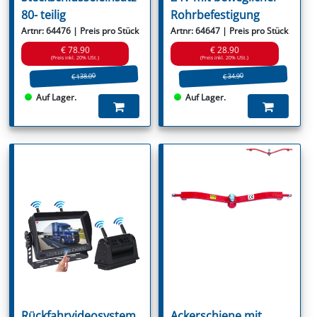
80- teilig
Rohrbefestigung
Artnr: 64476 | Preis pro Stück
Artnr: 64647 | Preis pro Stück
€ 78.90
€ 28.90
(Preis inkl. 20% USt.)
(Preis inkl. 20% USt.)
€ 138.00
€ 34.90
Auf Lager.
Auf Lager.
Rückfahrvideosystem
Ackerschiene mit