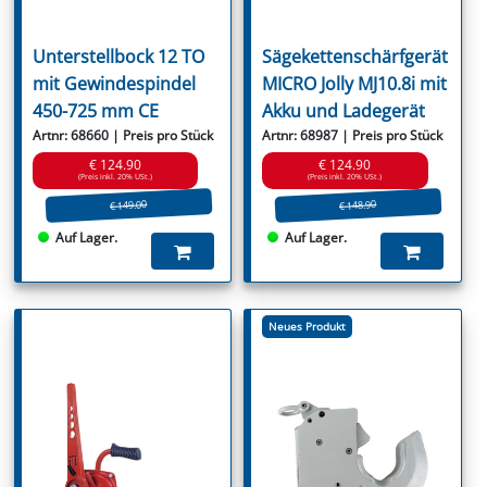
Unterstellbock 12 TO
Sägekettenschärfgerät
mit Gewindespindel
MICRO Jolly MJ10.8i mit
450-725 mm CE
Akku und Ladegerät
Artnr: 68660 | Preis pro Stück
Artnr: 68987 | Preis pro Stück
€ 124.90
€ 124.90
(Preis inkl. 20% USt.)
(Preis inkl. 20% USt.)
€ 149.00
€ 148.90
Auf Lager.
Auf Lager.
Neues Produkt