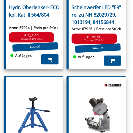
Hydr. Oberlenker- ECO
Scheinwerfer LED "E9"
kpl. Kat. II 564/804
re. zu NH 82029729,
1013194, 84156844
Artnr: 67924 | Preis pro Stück
Artnr: 67926 | Preis pro Stück
€ 248.90
€ 199.90
(Preis inkl. 20% USt.)
(Preis inkl. 20% USt.)
€ 299.00
€ 249.00
Auf Lager.
Auf Lager.