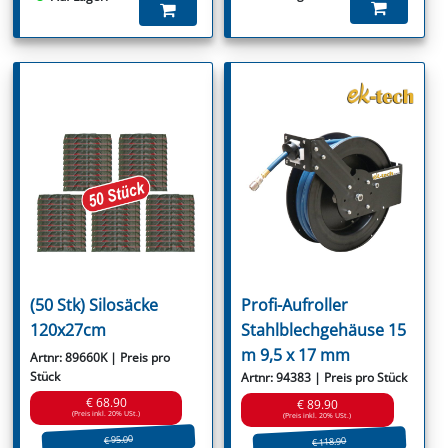
(50 Stk) Silosäcke
Profi-Aufroller
120x27cm
Stahlblechgehäuse 15
m 9,5 x 17 mm
Artnr: 89660K | Preis pro
Stück
Artnr: 94383 | Preis pro Stück
€ 68.90
€ 89.90
(Preis inkl. 20% USt.)
(Preis inkl. 20% USt.)
€ 95.00
€ 118.90