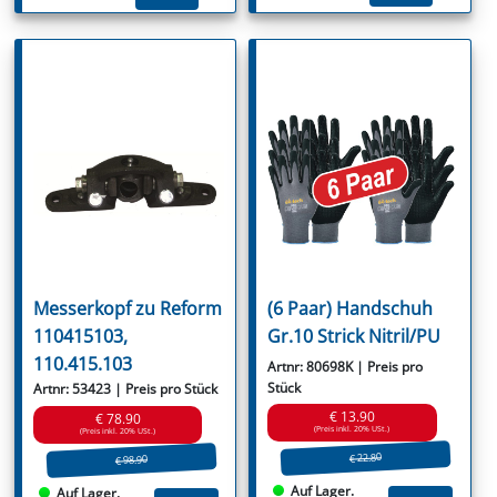
Messerkopf zu Reform
(6 Paar) Handschuh
110415103,
Gr.10 Strick Nitril/PU
110.415.103
Artnr: 80698K | Preis pro
Stück
Artnr: 53423 | Preis pro Stück
€ 13.90
€ 78.90
(Preis inkl. 20% USt.)
(Preis inkl. 20% USt.)
€ 22.80
€ 98.90
Auf Lager.
Auf Lager.