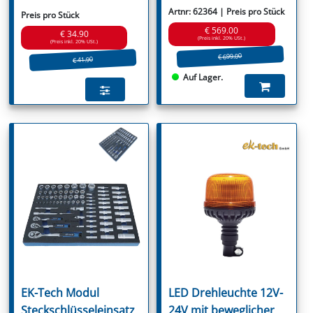
Artnr: 62364 | Preis pro Stück
Preis pro Stück
€ 569.00
€ 34.90
(Preis inkl. 20% USt.)
(Preis inkl. 20% USt.)
€ 699.00
€ 41.90
Auf Lager.
EK-Tech Modul
LED Drehleuchte 12V-
Steckschlüsseleinsatz
24V mit beweglicher