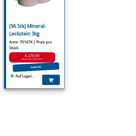
(96 Stk) Mineral-
Leckstein 3kg
Artnr: 70167K | Preis pro
Stück
€ 278.90
(Preis inkl. 20% USt.)
€ 441.60
Auf Lager.