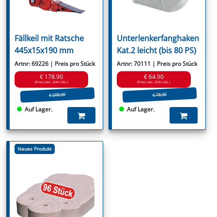
Fällkeil mit Ratsche
Unterlenkerfanghaken
445x15x190 mm
Kat.2 leicht (bis 80 PS)
Artnr: 69226 | Preis pro Stück
Artnr: 70111 | Preis pro Stück
€ 178.90
€ 64.90
(Preis inkl. 20% USt.)
(Preis inkl. 20% USt.)
€ 208.90
€ 78.90
Auf Lager.
Auf Lager.
Neues Produkt