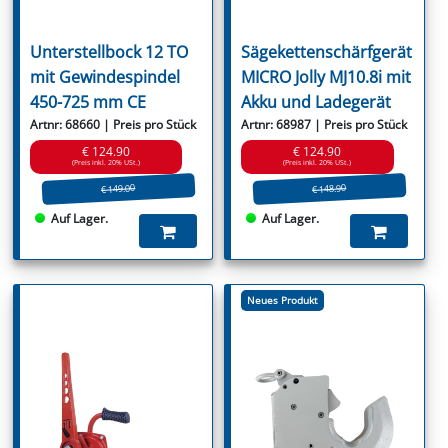
Unterstellbock 12 TO
Sägekettenschärfgerät
mit Gewindespindel
MICRO Jolly MJ10.8i mit
450-725 mm CE
Akku und Ladegerät
Artnr: 68660 | Preis pro Stück
Artnr: 68987 | Preis pro Stück
€ 124.90
€ 124.90
(Preis inkl. 20% USt.)
(Preis inkl. 20% USt.)
€ 149.00
€ 148.90
Auf Lager.
Auf Lager.
Neues Produkt