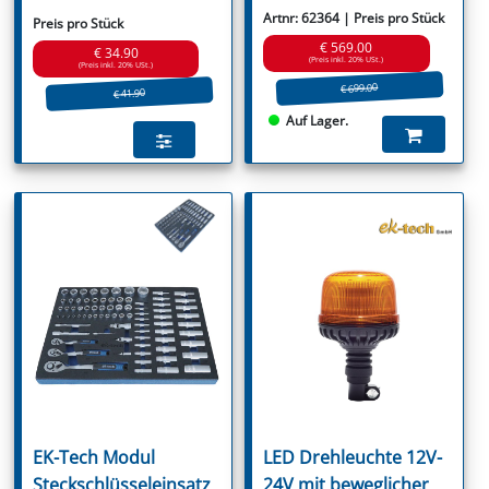
Artnr: 62364 | Preis pro Stück
Preis pro Stück
€ 569.00
€ 34.90
(Preis inkl. 20% USt.)
(Preis inkl. 20% USt.)
€ 699.00
€ 41.90
Auf Lager.
EK-Tech Modul
LED Drehleuchte 12V-
Steckschlüsseleinsatz
24V mit beweglicher