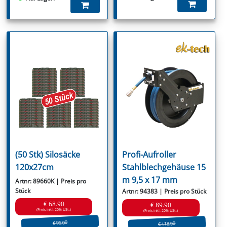
(50 Stk) Silosäcke
Profi-Aufroller
120x27cm
Stahlblechgehäuse 15
m 9,5 x 17 mm
Artnr: 89660K | Preis pro
Stück
Artnr: 94383 | Preis pro Stück
€ 68.90
€ 89.90
(Preis inkl. 20% USt.)
(Preis inkl. 20% USt.)
€ 95.00
€ 118.90