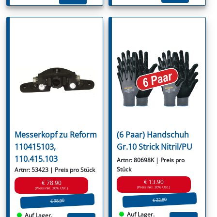
Messerkopf zu Reform
(6 Paar) Handschuh
110415103,
Gr.10 Strick Nitril/PU
110.415.103
Artnr: 80698K | Preis pro
Stück
Artnr: 53423 | Preis pro Stück
€ 13.90
€ 78.90
(Preis inkl. 20% USt.)
(Preis inkl. 20% USt.)
€ 22.80
€ 98.90
Auf Lager.
Auf Lager.