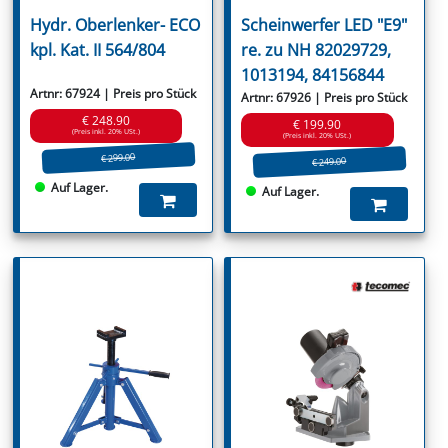
Hydr. Oberlenker- ECO
Scheinwerfer LED "E9"
kpl. Kat. II 564/804
re. zu NH 82029729,
1013194, 84156844
Artnr: 67924 | Preis pro Stück
Artnr: 67926 | Preis pro Stück
€ 248.90
€ 199.90
(Preis inkl. 20% USt.)
(Preis inkl. 20% USt.)
€ 299.00
€ 249.00
Auf Lager.
Auf Lager.