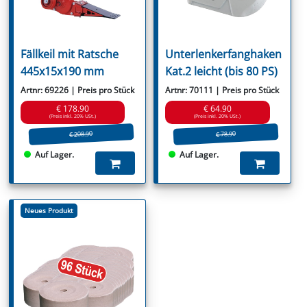
Fällkeil mit Ratsche
Unterlenkerfanghaken
445x15x190 mm
Kat.2 leicht (bis 80 PS)
Artnr: 69226 | Preis pro Stück
Artnr: 70111 | Preis pro Stück
€ 178.90
€ 64.90
(Preis inkl. 20% USt.)
(Preis inkl. 20% USt.)
€ 208.90
€ 78.90
Auf Lager.
Auf Lager.
Neues Produkt