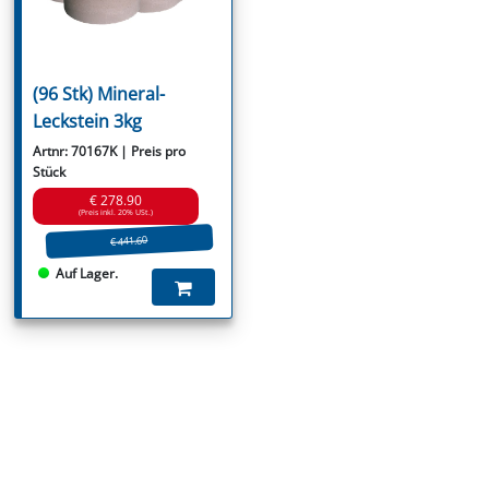
(96 Stk) Mineral-
Leckstein 3kg
Artnr: 70167K | Preis pro
Stück
€ 278.90
(Preis inkl. 20% USt.)
€ 441.60
Auf Lager.