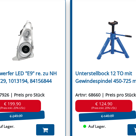
Ugel
Ugelose Howard
Van Lengerich
Vari
Vigolo
Vogel & Noot
Votex
Wic
Willibald
Wiwexa
Zampini
Zanon
Zappator
werfer LED "E9" re. zu NH
Unterstellbock 12 TO mit
29, 1013194, 84156844
Gewindespindel 450-725 
67926 | Preis pro Stück
Artnr: 68660 | Preis pro Stück
€ 199.90
€ 124.90
(Preis inkl. 20% USt.)
(Preis inkl. 20% USt.)
€ 249.00
€ 149.00
uf Lager.
Auf Lager.