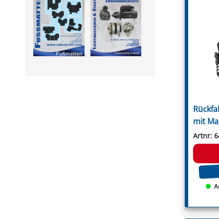
Leitungsfilter
Rousseau
Manometer
S.M.A.
Montagesätze
Sauerburger
PVC Druckschläuche
Schanzlin
Pumpen
Schmidt
Pumpenflanschzapfen
Schots
Regelventile
Seppi
Saugfilter
Seppi Breviglieri
Schaummarkiergerät
Seringstadt
Schlauchanschlüsse
Serrat
Spritzpistole
Sicma
Steuerarmaturen
Spearhead
Rückfa
Unterblattspritzrohr
Spragelse-Mica
Zubehör
Taarup
mit Ma
Terral
Terranova
Artnr: 
GRABEN- & REIHENFRÄSEN
Tierre
Fräshaken für Reihenfräsen
Tortella
Messer für Grabenfräse
Turner
Rundschaftmeißel für
Twose
Grabenfräse
Tünnißen & Stocks
A
Ugel
Vigolo
Vigolo Berti
Vogel & Noot