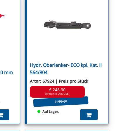
Hydr. Oberlenker- ECO kpl. Kat. II
910 mm
564/804
Artnr: 67924 | Preis pro Stück
€ 248.90
(Preis inkl. 20% USt.)
€ 299.00
Auf Lager.