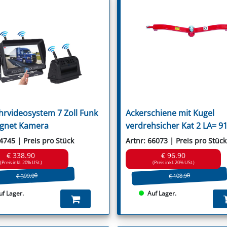
Wic
Saxonia
Willibald
Schmidt
Wiwexa
Schulte
Seko
Seppi
Seringstadt
Sicma
Sovema
Spearhead
Spragelse-Mica
Staiger
Stella
hrvideosystem 7 Zoll Funk
Ackerschiene mit Kugel
Stiga
Strom
gnet Kamera
verdrehsicher Kat 2 LA= 
Suire
Szolnoki
64745 | Preis pro Stück
Artnr: 66073 | Preis pro Stück
Taarup
€ 338.90
€ 96.90
Terranova
(Preis inkl. 20% USt.)
(Preis inkl. 20% USt.)
Tierre
€ 399.00
€ 108.90
Tim
Tornedo
uf Lager.
Auf Lager.
Tortella
Turner
Twose
Tünnißen & Stocks