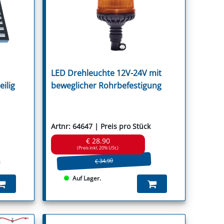
r
LED Drehleuchte 12V-24V mit
ica
eilig
beweglicher Rohrbefestigung
Artnr: 64647 | Preis pro Stück
€ 28.90
(Preis inkl. 20% USt.)
€ 34.90
Auf Lager.
Stocks
t