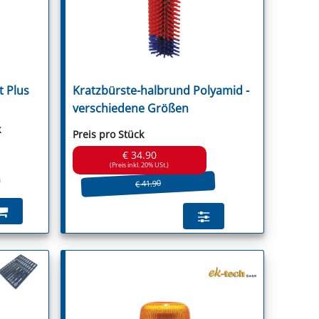
 Plus
Kratzbürste-halbrund Polyamid -
guson
verschiedene Größen
k
Preis pro Stück
€ 34.90
(Preis inkl. 20% USt.)
€ 41.90