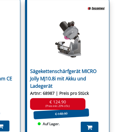
Sägekettenschärfgerät MICRO
mm CE
Jolly MJ10.8i mit Akku und
Ladegerät
Artnr: 68987 | Preis pro Stück
€ 124.90
(Preis inkl. 20% USt.)
€ 148.90
Auf Lager.