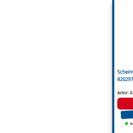
Votex
Willibald
Zanon
Zappator
Öhler
Schein
820297
Artnr: 
A