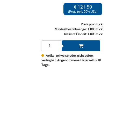
NNEN & SCHLEIFEN
PRAY'S & CHEMIE
KÜHLUNG
NGSBEKÄMPFUNG
GELVENTILE
€ 121.50
RODUKTE
HRAUBE MUTTER
ÖLE, FETTE & ADBLUE
WEISSELSPRITZEN
UMLENKROLLEN
(Preis inkl. 20% USt.)
STALL / HOF
ZYLINDER
SCHEIBE
STAUBSAUGER &
Preis
pro Stück
RMASCHINEN
Mindestbestellmenge:
1.00 Stück
Kleinste Einheit:
1.00 Stück
TANK, ÖL &
MIERTECHNIK
Artikel teilweise oder nicht sofort
verfügbar. Angenommene Lieferzeit 8-10
Tage.