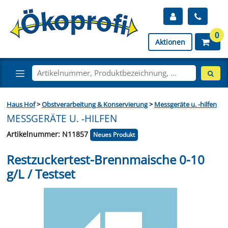
0
Aktionen
Haus Hof
>
Obstverarbeitung & Konservierung
>
Messgeräte u. -hilfen
MESSGERÄTE U. -HILFEN
Artikelnummer: N11857
Neues Produkt
Restzuckertest-Brennmaische 0-10
g/L / Testset