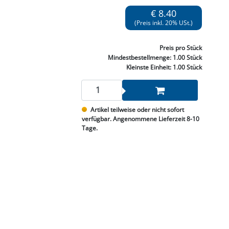
NNEN & SCHLEIFEN
PRAY'S & CHEMIE
KÜHLUNG
NGSBEKÄMPFUNG
GELVENTILE
€ 8.40
RODUKTE
HRAUBE MUTTER
ÖLE, FETTE & ADBLUE
WEISSELSPRITZEN
UMLENKROLLEN
(Preis inkl. 20% USt.)
STALL / HOF
ZYLINDER
SCHEIBE
STAUBSAUGER &
Preis
pro Stück
RMASCHINEN
Mindestbestellmenge:
1.00 Stück
Kleinste Einheit:
1.00 Stück
TANK, ÖL &
MIERTECHNIK
Artikel teilweise oder nicht sofort
verfügbar. Angenommene Lieferzeit 8-10
Tage.