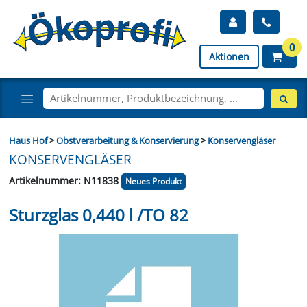
0
Aktionen
Haus Hof
>
Obstverarbeitung & Konservierung
>
Konservengläser
KONSERVENGLÄSER
Artikelnummer: N11838
Neues Produkt
Sturzglas 0,440 l /TO 82