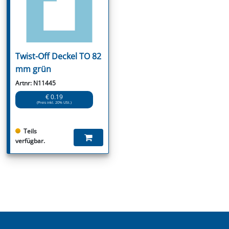
Twist-Off Deckel TO 82
mm grün
Artnr: N11445
€ 0.19
(Preis inkl. 20% USt.)
Teils
verfügbar.