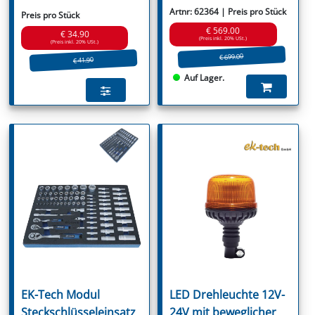
Artnr: 62364 | Preis pro Stück
Preis pro Stück
€ 569.00
€ 34.90
(Preis inkl. 20% USt.)
(Preis inkl. 20% USt.)
€ 699.00
€ 41.90
Auf Lager.
EK-Tech Modul
LED Drehleuchte 12V-
Steckschlüsseleinsatz
24V mit beweglicher