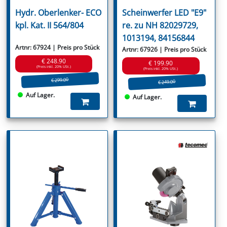
Hydr. Oberlenker- ECO
Scheinwerfer LED "E9"
kpl. Kat. II 564/804
re. zu NH 82029729,
1013194, 84156844
Artnr: 67924 | Preis pro Stück
Artnr: 67926 | Preis pro Stück
€ 248.90
€ 199.90
(Preis inkl. 20% USt.)
(Preis inkl. 20% USt.)
€ 299.00
€ 249.00
Auf Lager.
Auf Lager.