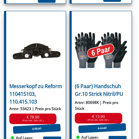
Messerkopf zu Reform
(6 Paar) Handschuh
110415103,
Gr.10 Strick Nitril/PU
110.415.103
Artnr: 80698K | Preis pro
Stück
Artnr: 53423 | Preis pro Stück
€ 13.90
€ 78.90
(Preis inkl. 20% USt.)
(Preis inkl. 20% USt.)
€ 22.80
€ 98.90
Auf Lager.
Auf Lager.