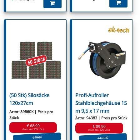
(50 Stk) Silosäcke
Profi-Aufroller
120x27cm
Stahlblechgehäuse 15
m 9,5 x 17 mm
Artnr: 89660K | Preis pro
Stück
Artnr: 94383 | Preis pro Stück
€ 68.90
€ 89.90
(Preis inkl. 20% USt.)
(Preis inkl. 20% USt.)
€ 95.00
€ 118.90