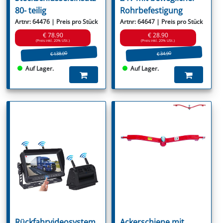
80- teilig
Rohrbefestigung
Artnr: 64476 | Preis pro Stück
Artnr: 64647 | Preis pro Stück
€ 78.90
€ 28.90
(Preis inkl. 20% USt.)
(Preis inkl. 20% USt.)
€ 138.00
€ 34.90
Auf Lager.
Auf Lager.
Rückfahrvideosystem
Ackerschiene mit