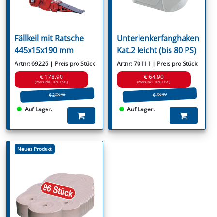
Fällkeil mit Ratsche
Unterlenkerfanghaken
445x15x190 mm
Kat.2 leicht (bis 80 PS)
Artnr: 69226 | Preis pro Stück
Artnr: 70111 | Preis pro Stück
€ 178.90
€ 64.90
(Preis inkl. 20% USt.)
(Preis inkl. 20% USt.)
€ 208.90
€ 78.90
Auf Lager.
Auf Lager.
Neues Produkt