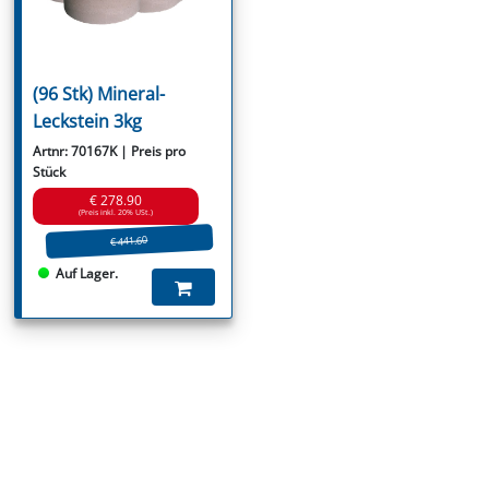
(96 Stk) Mineral-
Leckstein 3kg
Artnr: 70167K | Preis pro
Stück
€ 278.90
(Preis inkl. 20% USt.)
€ 441.60
Auf Lager.