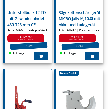
Unterstellbock 12 TO
Sägekettenschärfgerät
mit Gewindespindel
MICRO Jolly MJ10.8i mit
450-725 mm CE
Akku und Ladegerät
Artnr: 68660 | Preis pro Stück
Artnr: 68987 | Preis pro Stück
€ 124.90
€ 124.90
(Preis inkl. 20% USt.)
(Preis inkl. 20% USt.)
€ 149.00
€ 148.90
Auf Lager.
Auf Lager.
Neues Produkt