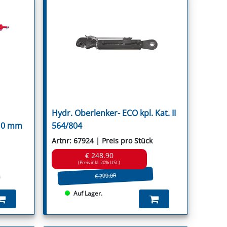
Hydr. Oberlenker- ECO kpl. Kat. II
910 mm
564/804
Artnr: 67924 | Preis pro Stück
€ 248.90
(Preis inkl. 20% USt.)
€ 299.00
Auf Lager.