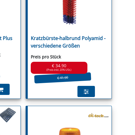
 Plus
Kratzbürste-halbrund Polyamid -
guson
verschiedene Größen
k
Preis pro Stück
€ 34.90
(Preis inkl. 20% USt.)
€ 41.90