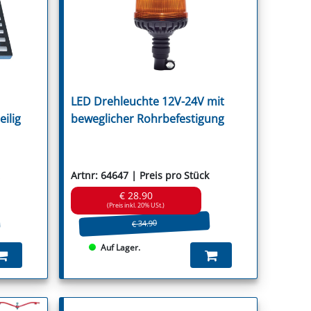
r
LED Drehleuchte 12V-24V mit
ica
eilig
beweglicher Rohrbefestigung
Artnr: 64647 | Preis pro Stück
€ 28.90
(Preis inkl. 20% USt.)
€ 34.90
Auf Lager.
Stocks
t