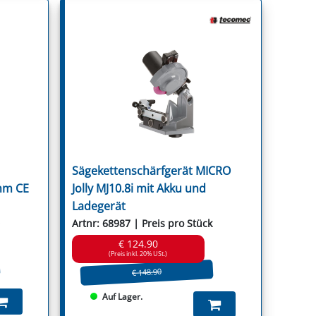
Sägekettenschärfgerät MICRO
mm CE
Jolly MJ10.8i mit Akku und
Ladegerät
Artnr: 68987 | Preis pro Stück
€ 124.90
(Preis inkl. 20% USt.)
€ 148.90
Auf Lager.