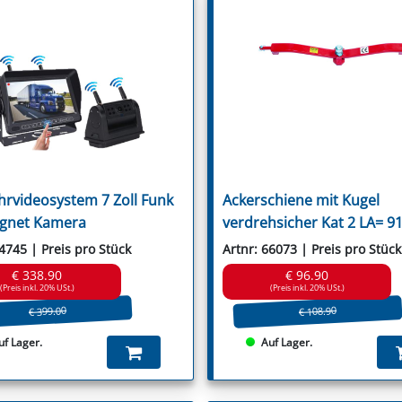
Wic
Saxonia
Willibald
Schmidt
Wiwexa
Schulte
Seko
Seppi
Seringstadt
Sicma
Sovema
Spearhead
Spragelse-Mica
Staiger
Stella
hrvideosystem 7 Zoll Funk
Ackerschiene mit Kugel
Stiga
Strom
gnet Kamera
verdrehsicher Kat 2 LA= 
Suire
Szolnoki
64745 | Preis pro Stück
Artnr: 66073 | Preis pro Stück
Taarup
€ 338.90
€ 96.90
Terranova
(Preis inkl. 20% USt.)
(Preis inkl. 20% USt.)
Tierre
€ 399.00
€ 108.90
Tim
Tornedo
uf Lager.
Auf Lager.
Tortella
Turner
Twose
Tünnißen & Stocks