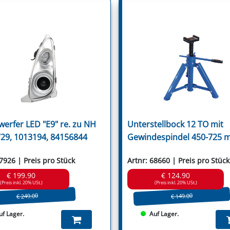
Ugel
Ugelose Howard
Van Lengerich
Vari
Vigolo
Vogel & Noot
Votex
Wic
Willibald
Wiwexa
Zampini
Zanon
Zappator
werfer LED "E9" re. zu NH
Unterstellbock 12 TO mit
29, 1013194, 84156844
Gewindespindel 450-725 
67926 | Preis pro Stück
Artnr: 68660 | Preis pro Stück
€ 199.90
€ 124.90
(Preis inkl. 20% USt.)
(Preis inkl. 20% USt.)
€ 249.00
€ 149.00
uf Lager.
Auf Lager.