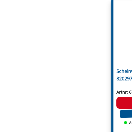
Votex
Willibald
Zanon
Zappator
Öhler
Schein
820297
Artnr: 
A