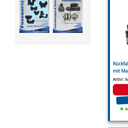
Leitungsfilter
Rousseau
Manometer
S.M.A.
Montagesätze
Sauerburger
PVC Druckschläuche
Schanzlin
Pumpen
Schmidt
Pumpenflanschzapfen
Schots
Regelventile
Seppi
Saugfilter
Seppi Breviglieri
Schaummarkiergerät
Seringstadt
Schlauchanschlüsse
Serrat
Spritzpistole
Sicma
Steuerarmaturen
Spearhead
Rückfa
Unterblattspritzrohr
Spragelse-Mica
Zubehör
Taarup
mit Ma
Terral
Terranova
Artnr: 
GRABEN- & REIHENFRÄSEN
Tierre
Fräshaken für Reihenfräsen
Tortella
Messer für Grabenfräse
Turner
Rundschaftmeißel für
Twose
Grabenfräse
Tünnißen & Stocks
A
Ugel
Vigolo
Vigolo Berti
Vogel & Noot