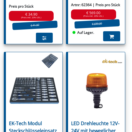
Artnr: 62364 | Preis pro Stück
Preis pro Stück
€ 569.00
€ 34.90
(Preis inkl. 20% USt.)
(Preis inkl. 20% USt.)
€ 699.00
€ 41.90
Auf Lager.
EK-Tech Modul
LED Drehleuchte 12V-
Steckschlüsseleinsatz
24V mit beweglicher