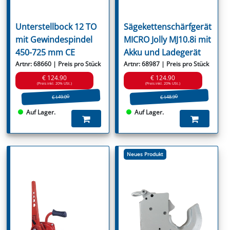
Unterstellbock 12 TO
Sägekettenschärfgerät
mit Gewindespindel
MICRO Jolly MJ10.8i mit
450-725 mm CE
Akku und Ladegerät
Artnr: 68660 | Preis pro Stück
Artnr: 68987 | Preis pro Stück
€ 124.90
€ 124.90
(Preis inkl. 20% USt.)
(Preis inkl. 20% USt.)
€ 149.00
€ 148.90
Auf Lager.
Auf Lager.
Neues Produkt