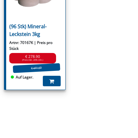
(96 Stk) Mineral-
Leckstein 3kg
Artnr: 70167K | Preis pro
Stück
€ 278.90
(Preis inkl. 20% USt.)
€ 441.60
Auf Lager.