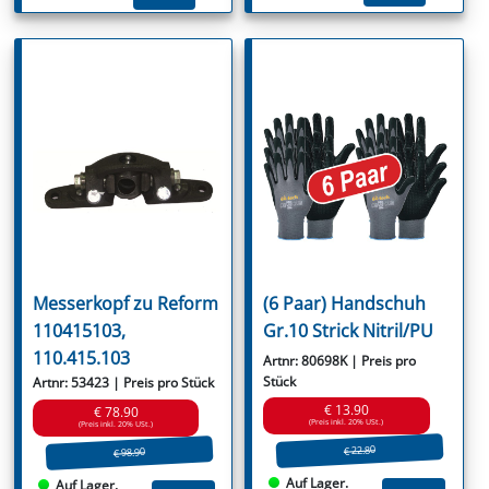
Messerkopf zu Reform
(6 Paar) Handschuh
110415103,
Gr.10 Strick Nitril/PU
110.415.103
Artnr: 80698K | Preis pro
Stück
Artnr: 53423 | Preis pro Stück
€ 13.90
€ 78.90
(Preis inkl. 20% USt.)
(Preis inkl. 20% USt.)
€ 22.80
€ 98.90
Auf Lager.
Auf Lager.