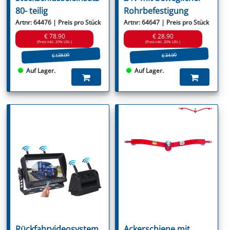
80- teilig
Rohrbefestigung
Artnr: 64476 | Preis pro Stück
Artnr: 64647 | Preis pro Stück
€ 78.90
€ 28.90
(Preis inkl. 20% USt.)
(Preis inkl. 20% USt.)
€ 138.00
€ 34.90
Auf Lager.
Auf Lager.
Rückfahrvideosystem
Ackerschiene mit