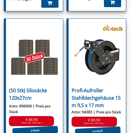
(50 Stk) Silosäcke
Profi-Aufroller
120x27cm
Stahlblechgehäuse 15
m 9,5 x 17 mm
Artnr: 89660K | Preis pro
Stück
Artnr: 94383 | Preis pro Stück
€ 68.90
€ 89.90
(Preis inkl. 20% USt.)
(Preis inkl. 20% USt.)
€ 95.00
€ 118.90