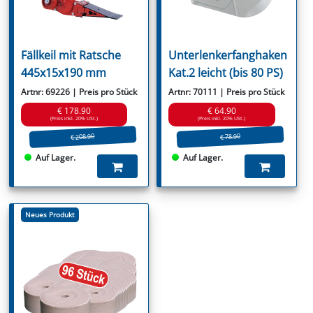
Fällkeil mit Ratsche
Unterlenkerfanghaken
445x15x190 mm
Kat.2 leicht (bis 80 PS)
Artnr: 69226 | Preis pro Stück
Artnr: 70111 | Preis pro Stück
€ 178.90
€ 64.90
(Preis inkl. 20% USt.)
(Preis inkl. 20% USt.)
€ 208.90
€ 78.90
Auf Lager.
Auf Lager.
Neues Produkt