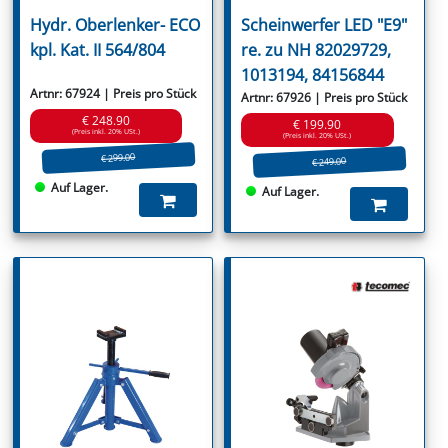
Hydr. Oberlenker- ECO
Scheinwerfer LED "E9"
kpl. Kat. II 564/804
re. zu NH 82029729,
1013194, 84156844
Artnr: 67924 | Preis pro Stück
Artnr: 67926 | Preis pro Stück
€ 248.90
€ 199.90
(Preis inkl. 20% USt.)
(Preis inkl. 20% USt.)
€ 299.00
€ 249.00
Auf Lager.
Auf Lager.