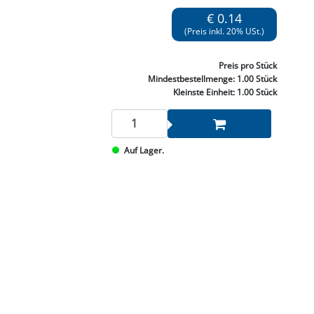
NNEN & SCHLEIFEN
PRAY'S & CHEMIE
KÜHLUNG
NGSBEKÄMPFUNG
GELVENTILE
€ 0.14
RODUKTE
HRAUBE MUTTER
ÖLE, FETTE & ADBLUE
WEISSELSPRITZEN
UMLENKROLLEN
(Preis inkl. 20% USt.)
STALL / HOF
ZYLINDER
SCHEIBE
STAUBSAUGER &
Preis
pro Stück
RMASCHINEN
Mindestbestellmenge:
1.00 Stück
Kleinste Einheit:
1.00 Stück
TANK, ÖL &
MIERTECHNIK
Auf Lager.