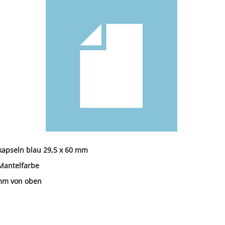
ALL-PUFFER
HÄHNE
NORMKETTEN & ZUBEHÖR
PFERD & REITER
KABINENTEILE
LAGER
TRE
S
LN
STICHSÄGEBLÄTTER
SCHLÄUCHE
SCHÄDLI
RE
P
CHEN
TER
SC
PLUNGEN
INIGUNG
IEMEN
NOTSTROMAGGREGATE
STECKER & MUFFEN
LAGER FAG
RINDER
ER
KEH
ZEN
OBSTVERARBEITUNG &
KONSERVIERUNG
REINIGER &
SCH
PVC-STREIFENVORHANG
ÄTE
apseln blau 29,5 x 60 mm
 Mantelfarbe
mm von oben