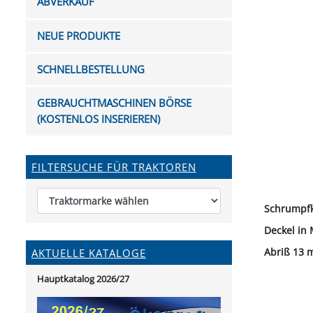
ABVERKAUF
FUTTERTRÖGE & EIMER
BOHRER & FRÄSER
FILTER
GUMMI-MET
KUGEL
SCHAUFE
BEWÄSSERUNG
BELEUCHTUNG
FEDER
KANIN
FIL
NEUE PRODUKTE
HYDRAULIK-HANDPUMPEN
GABEL, RECHEN &
MESSKUP
HANDRE
KEILR
SCHAUFELN
DIVERSE WERKZEUGE
KÄLB
SCHNELLBESTELLUNG
HEI
DIVERSES ZUBEHÖR
GEBRAUCHTMASCHINEN BÖRSE
HOCHDRUCK
(KOSTENLOS INSERIEREN)
HEIZGER
FILTERSUCHE FÜR TRAKTOREN
Schrumpfk
Deckel in
Abriß 13 
AKTUELLE KATALOGE
Hauptkatalog 2026/27