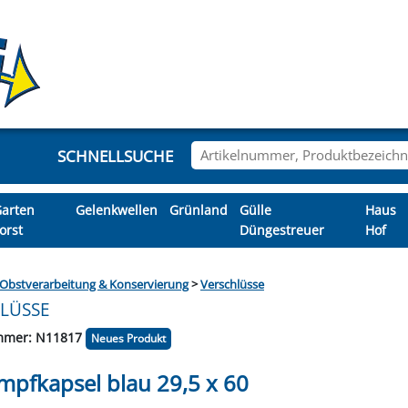
SCHNELLSUCHE
arten
Gelenkwellen
Grünland
Gülle
Haus
orst
Düngestreuer
Hof
 PASSEND ZU
TZELMESSER
WERKZEUGE
KROHRE &
RKZEUG &
MESSGERÄTE
CHIEBER
OPFEN &
HUHE
UGSITZE
RITZE
GEL
MSEN
MER
ERSATZTEILE PASSEND ZU
KEILRIEMENSCHEIBEN
HANDWERKZEUG
LADESICHERUNG
KREISELHEUER &
STROHHÄCKSLER
HEBEBÄNDER &
SCHLEPPSCHUH
MONOBLÖCKE
LECKSTEINE &
HACKSTRIEGEL
INDUSTRIE-
HYDRAULIK
SCHUHE
GELE
PALE
SI
SY
MO
R
Obstverarbeitung & Konservierung
>
Verschlüsse
PAVESI
LLEN
FER
R
KUNSTSTOFFBEHÄLTER
LECKSTEINHALTER
RUNDSCHLINGEN
WALTERSCHEID
SCHWADER
TRAN
HEIZ
S
LÜSSE
IHENFRÄSEN
AKTORTEILE
HERKETTEN
EZINKEN &
DENTEILE
DECKUNG
& LACKE
KLUFT
IEBE
TIER
KFZ-SPEZIALWERKZEUGE
TEILE ZU SCHUMACHER
PKW-ANHÄNGERTEILE
KETTENMATTEN &
SCHUTZHELME &
HYDROLENKUNG
KETTENRÄDER
SCHLÄUCHE
PUMPEN
NORM
MESS
SCH
SOH
VE
SCHLÄUCHE
ERBUCHSEN
HNEIDER
KREISELMÄHERTEILE
KABEL & STECKDOSEN
MARKIERUNG
KETTEN
SCHI
WAR
s
R
PRALLSCHUTZKETTEN
NACHRÜSTSÄTZE
SCHUTZBRILLEN
SCH
&
ummer: N11817
Neues Produkt
ATSHIRT'S
ERKZEUGE
GEHÄNGE
ÖSCHER
AUFEN
BBER
TRIK
HRE
KAROSSERIEWERKZEUGE
KUGELGELENKE &
SYSTEM BAUER
ROTATOR
STE
SC
S
ENKUNG
AUPE
FFE
PVC-STREIFENVORHANG
SCHUTZMASKEN &
KABINENSCHEIBEN
NAGELVERBINDER
KREISELEGGEN
LADEWAGEN
SE
M
mpfkapsel blau 29,5 x 60
GABELKÖPFE
SCHUTZKLEIDUNG
ERWACHUNG
CHNEIDER
RECHEN &
UGSITZE
SCHUTZSPIRALE FÜR
KREISSÄGE- &
Z