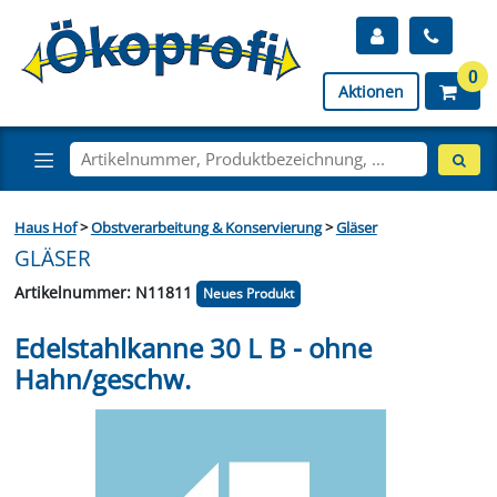
0
Aktionen
Haus Hof
>
Obstverarbeitung & Konservierung
>
Gläser
GLÄSER
Artikelnummer: N11811
Neues Produkt
Edelstahlkanne 30 L B - ohne
Hahn/geschw.