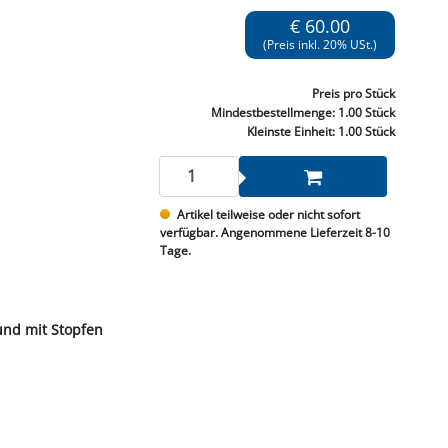
NNEN & SCHLEIFEN
PRAY'S & CHEMIE
KÜHLUNG
NGSBEKÄMPFUNG
GELVENTILE
€ 60.00
RODUKTE
HRAUBE MUTTER
ÖLE, FETTE & ADBLUE
WEISSELSPRITZEN
UMLENKROLLEN
(Preis inkl. 20% USt.)
STALL / HOF
ZYLINDER
SCHEIBE
STAUBSAUGER &
Preis
pro Stück
RMASCHINEN
Mindestbestellmenge:
1.00 Stück
Kleinste Einheit:
1.00 Stück
TANK, ÖL &
MIERTECHNIK
Artikel teilweise oder nicht sofort
verfügbar. Angenommene Lieferzeit 8-10
Tage.
nd mit Stopfen