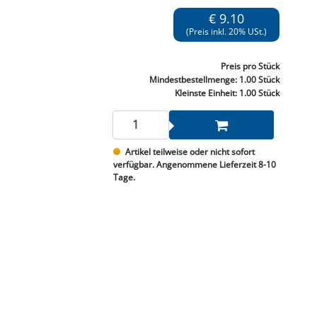
NNEN & SCHLEIFEN
PRAY'S & CHEMIE
KÜHLUNG
NGSBEKÄMPFUNG
GELVENTILE
€ 9.10
RODUKTE
HRAUBE MUTTER
ÖLE, FETTE & ADBLUE
WEISSELSPRITZEN
UMLENKROLLEN
(Preis inkl. 20% USt.)
STALL / HOF
ZYLINDER
SCHEIBE
STAUBSAUGER &
Preis
pro Stück
RMASCHINEN
Mindestbestellmenge:
1.00 Stück
Kleinste Einheit:
1.00 Stück
TANK, ÖL &
MIERTECHNIK
Artikel teilweise oder nicht sofort
verfügbar. Angenommene Lieferzeit 8-10
Tage.