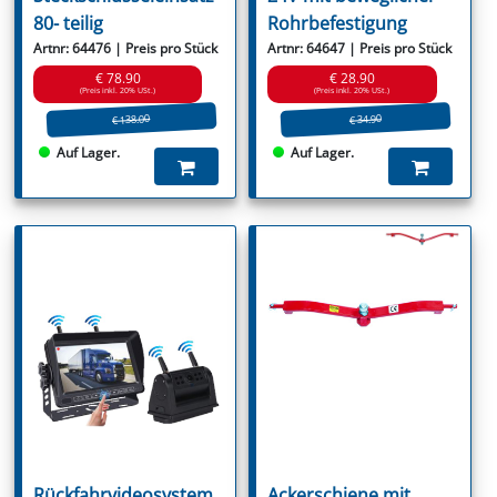
80- teilig
Rohrbefestigung
Artnr: 64476 | Preis pro Stück
Artnr: 64647 | Preis pro Stück
€ 78.90
€ 28.90
(Preis inkl. 20% USt.)
(Preis inkl. 20% USt.)
€ 138.00
€ 34.90
Auf Lager.
Auf Lager.
Rückfahrvideosystem
Ackerschiene mit