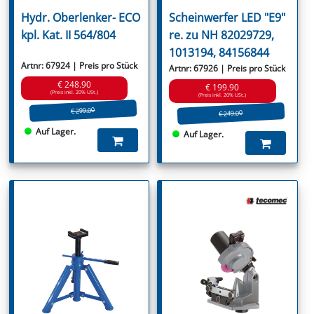
Hydr. Oberlenker- ECO
Scheinwerfer LED "E9"
kpl. Kat. II 564/804
re. zu NH 82029729,
1013194, 84156844
Artnr: 67924 | Preis pro Stück
Artnr: 67926 | Preis pro Stück
€ 248.90
€ 199.90
(Preis inkl. 20% USt.)
(Preis inkl. 20% USt.)
€ 299.00
€ 249.00
Auf Lager.
Auf Lager.