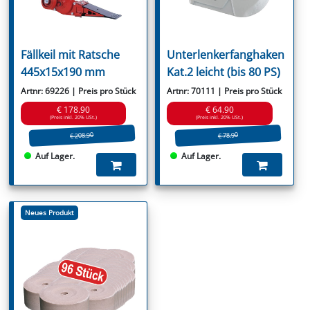
Fällkeil mit Ratsche
Unterlenkerfanghaken
445x15x190 mm
Kat.2 leicht (bis 80 PS)
Artnr: 69226 | Preis pro Stück
Artnr: 70111 | Preis pro Stück
€ 178.90
€ 64.90
(Preis inkl. 20% USt.)
(Preis inkl. 20% USt.)
€ 208.90
€ 78.90
Auf Lager.
Auf Lager.
Neues Produkt