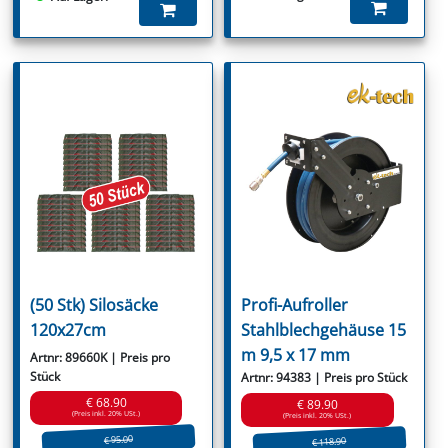
(50 Stk) Silosäcke
Profi-Aufroller
120x27cm
Stahlblechgehäuse 15
m 9,5 x 17 mm
Artnr: 89660K | Preis pro
Stück
Artnr: 94383 | Preis pro Stück
€ 68.90
€ 89.90
(Preis inkl. 20% USt.)
(Preis inkl. 20% USt.)
€ 95.00
€ 118.90