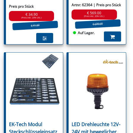
Artnr: 62364 | Preis pro Stück
Preis pro Stück
€ 569.00
€ 34.90
(Preis inkl. 20% USt.)
(Preis inkl. 20% USt.)
€ 699.00
€ 41.90
Auf Lager.
EK-Tech Modul
LED Drehleuchte 12V-
Steckschlüsseleinsatz
24V mit beweglicher