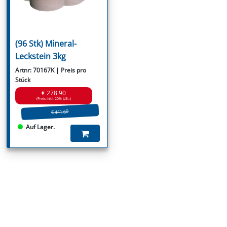
(96 Stk) Mineral-
Leckstein 3kg
Artnr: 70167K | Preis pro
Stück
€ 278.90
(Preis inkl. 20% USt.)
€ 441.60
Auf Lager.