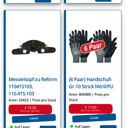
Messerkopf zu Reform
(6 Paar) Handschuh
110415103,
Gr.10 Strick Nitril/PU
110.415.103
Artnr: 80698K | Preis pro
Stück
Artnr: 53423 | Preis pro Stück
€ 13.90
€ 78.90
(Preis inkl. 20% USt.)
(Preis inkl. 20% USt.)
€ 22.80
€ 98.90
Auf Lager.
Auf Lager.