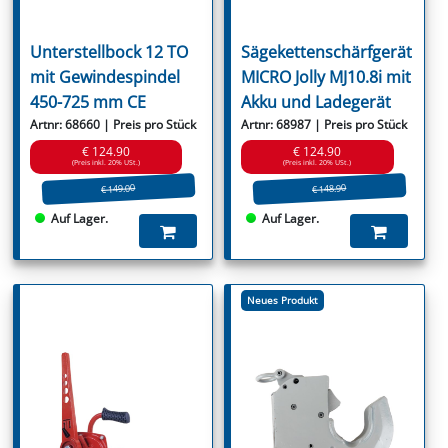
Unterstellbock 12 TO
Sägekettenschärfgerät
mit Gewindespindel
MICRO Jolly MJ10.8i mit
450-725 mm CE
Akku und Ladegerät
Artnr: 68660 | Preis pro Stück
Artnr: 68987 | Preis pro Stück
€ 124.90
€ 124.90
(Preis inkl. 20% USt.)
(Preis inkl. 20% USt.)
€ 149.00
€ 148.90
Auf Lager.
Auf Lager.
Neues Produkt