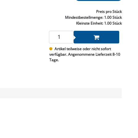
NNEN & SCHLEIFEN
PRAY'S & CHEMIE
KÜHLUNG
NGSBEKÄMPFUNG
GELVENTILE
RODUKTE
HRAUBE MUTTER
ÖLE, FETTE & ADBLUE
WEISSELSPRITZEN
UMLENKROLLEN
Preis
pro Stück
STALL / HOF
ZYLINDER
Mindestbestellmenge:
1.00 Stück
SCHEIBE
STAUBSAUGER &
Kleinste Einheit:
1.00 Stück
RMASCHINEN
TANK, ÖL &
Artikel teilweise oder nicht sofort
MIERTECHNIK
verfügbar. Angenommene Lieferzeit 8-10
Tage.