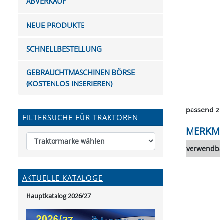
ABVERKAUF
FUTTERTRÖGE & EIMER
BOHRER & FRÄSER
FILTER
GUMMI-MET
KUGEL
SCHAUFE
BEWÄSSERUNG
BELEUCHTUNG
FEDER
KANIN
FIL
NEUE PRODUKTE
HYDRAULIK-HANDPUMPEN
GABEL, RECHEN &
MESSKUP
HANDRE
KEILR
SCHAUFELN
DIVERSE WERKZEUGE
KÄLB
SCHNELLBESTELLUNG
HEI
DIVERSES ZUBEHÖR
GEBRAUCHTMASCHINEN BÖRSE
HOCHDRUCK
(KOSTENLOS INSERIEREN)
HEIZGER
passend 
FILTERSUCHE FÜR TRAKTOREN
MERKM
verwendba
AKTUELLE KATALOGE
Hauptkatalog 2026/27