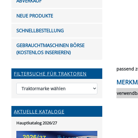
ABVERKAUF
FUTTERTRÖGE & EIMER
BOHRER & FRÄSER
FILTER
GUMMI-MET
KUGEL
SCHAUFE
BEWÄSSERUNG
BELEUCHTUNG
FEDER
KANIN
FIL
NEUE PRODUKTE
HYDRAULIK-HANDPUMPEN
GABEL, RECHEN &
MESSKUP
HANDRE
KEILR
SCHAUFELN
DIVERSE WERKZEUGE
KÄLB
SCHNELLBESTELLUNG
HEI
DIVERSES ZUBEHÖR
GEBRAUCHTMASCHINEN BÖRSE
HOCHDRUCK
(KOSTENLOS INSERIEREN)
HEIZGER
passend 
FILTERSUCHE FÜR TRAKTOREN
MERKM
verwendba
AKTUELLE KATALOGE
Hauptkatalog 2026/27