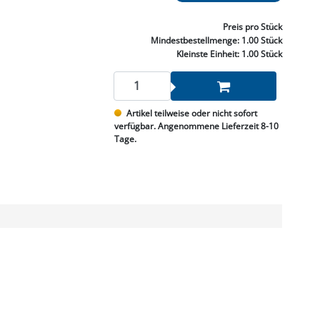
NNEN & SCHLEIFEN
PRAY'S & CHEMIE
KÜHLUNG
NGSBEKÄMPFUNG
GELVENTILE
RODUKTE
HRAUBE MUTTER
ÖLE, FETTE & ADBLUE
WEISSELSPRITZEN
UMLENKROLLEN
Preis
pro Stück
STALL / HOF
ZYLINDER
Mindestbestellmenge:
1.00 Stück
SCHEIBE
STAUBSAUGER &
Kleinste Einheit:
1.00 Stück
RMASCHINEN
TANK, ÖL &
Artikel teilweise oder nicht sofort
MIERTECHNIK
verfügbar. Angenommene Lieferzeit 8-10
Tage.