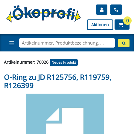
0
Aktionen
Artikelnummer: 70026
Neues Produkt
O-Ring zu JD R125756, R119759,
R126399