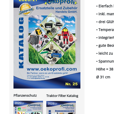
• Eierfach
• inkl. ma
• drei Glü
• Tempera
• integrie
• gute Be
• leicht zu
• Spannun
Höhe = 38
Ø 31 cm
Pflanzenschutz
Traktor Filter Katalog