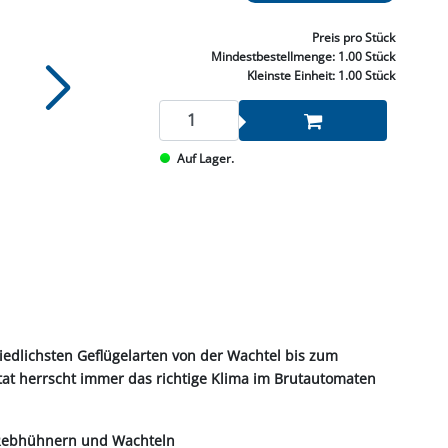
NNEN & SCHLEIFEN
PRAY'S & CHEMIE
KÜHLUNG
NGSBEKÄMPFUNG
GELVENTILE
RODUKTE
HRAUBE MUTTER
ÖLE, FETTE & ADBLUE
WEISSELSPRITZEN
UMLENKROLLEN
Preis
pro Stück
STALL / HOF
ZYLINDER
Mindestbestellmenge:
1.00 Stück
SCHEIBE
STAUBSAUGER &
Kleinste Einheit:
1.00 Stück
RMASCHINEN
TANK, ÖL &
Auf Lager.
MIERTECHNIK
iedlichsten Geflügelarten von der Wachtel bis zum
at herrscht immer das richtige Klima im Brutautomaten
, Rebhühnern und Wachteln