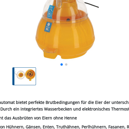
ALL-PUFFER
HÄHNE
NORMKETTEN & ZUBEHÖR
PFERD & REITER
KABINENTEILE
LAGER
TRE
S
LN
STICHSÄGEBLÄTTER
SCHLÄUCHE
SCHÄDLI
RE
P
CHEN
TER
SC
PLUNGEN
INIGUNG
IEMEN
NOTSTROMAGGREGATE
STECKER & MUFFEN
LAGER FAG
RINDER
ER
KEH
ZEN
OBSTVERARBEITUNG &
KONSERVIERUNG
REINIGER &
SCH
PVC-STREIFENVORHANG
ÄTE
utomat bietet perfekte Brutbedingungen für die Eier der untersch
 Durch ein integriertes Wasserbecken und elektronisches Thermost
cht das Ausbrüten von Eiern ohne Henne
r von Hühnern, Gänsen, Enten, Truthähnen, Perlhühnern, Fasanen