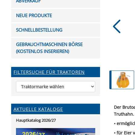
ABVERKAUF
FUTTERTRÖGE & EIMER
BOHRER & FRÄSER
FILTER
GUMMI-MET
KUGEL
SCHAUFE
BEWÄSSERUNG
BELEUCHTUNG
FEDER
KANIN
FIL
NEUE PRODUKTE
HYDRAULIK-HANDPUMPEN
GABEL, RECHEN &
MESSKUP
HANDRE
KEILR
SCHAUFELN
DIVERSE WERKZEUGE
KÄLB
SCHNELLBESTELLUNG
HEI
DIVERSES ZUBEHÖR
GEBRAUCHTMASCHINEN BÖRSE
HOCHDRUCK
(KOSTENLOS INSERIEREN)
HEIZGER
FILTERSUCHE FÜR TRAKTOREN
Der Brutoa
AKTUELLE KATALOGE
Truthahn.
Hauptkatalog 2026/27
• ermögli
• für Eie