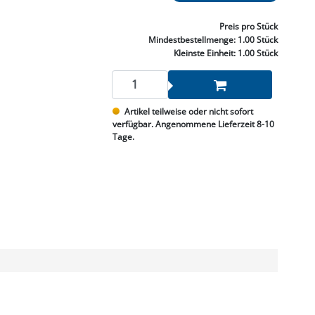
NNEN & SCHLEIFEN
PRAY'S & CHEMIE
KÜHLUNG
NGSBEKÄMPFUNG
GELVENTILE
RODUKTE
HRAUBE MUTTER
ÖLE, FETTE & ADBLUE
WEISSELSPRITZEN
UMLENKROLLEN
Preis
pro Stück
STALL / HOF
ZYLINDER
Mindestbestellmenge:
1.00 Stück
SCHEIBE
STAUBSAUGER &
Kleinste Einheit:
1.00 Stück
RMASCHINEN
TANK, ÖL &
Artikel teilweise oder nicht sofort
MIERTECHNIK
verfügbar. Angenommene Lieferzeit 8-10
Tage.