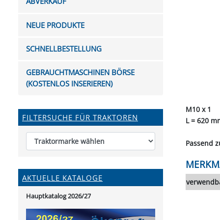
ABVERKAUF
FUTTERTRÖGE & EIMER
BOHRER & FRÄSER
FILTER
GUMMI-MET
KUGEL
SCHAUFE
BEWÄSSERUNG
BELEUCHTUNG
FEDER
KANIN
FIL
NEUE PRODUKTE
HYDRAULIK-HANDPUMPEN
GABEL, RECHEN &
MESSKUP
HANDRE
KEILR
SCHAUFELN
DIVERSE WERKZEUGE
KÄLB
SCHNELLBESTELLUNG
HEI
DIVERSES ZUBEHÖR
GEBRAUCHTMASCHINEN BÖRSE
HOCHDRUCK
(KOSTENLOS INSERIEREN)
HEIZGER
M10 x 1
FILTERSUCHE FÜR TRAKTOREN
L = 620 m
Passend z
MERKM
AKTUELLE KATALOGE
verwendba
Hauptkatalog 2026/27