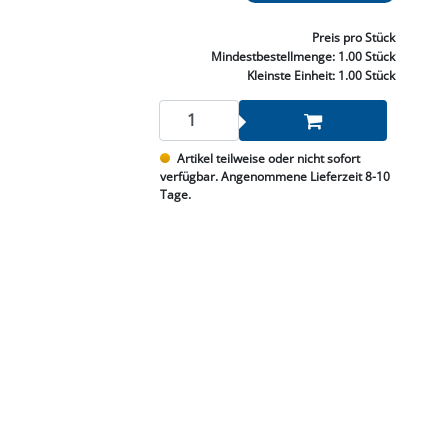
NNEN & SCHLEIFEN
PRAY'S & CHEMIE
KÜHLUNG
NGSBEKÄMPFUNG
GELVENTILE
RODUKTE
HRAUBE MUTTER
ÖLE, FETTE & ADBLUE
WEISSELSPRITZEN
UMLENKROLLEN
Preis
pro Stück
STALL / HOF
ZYLINDER
Mindestbestellmenge:
1.00 Stück
SCHEIBE
STAUBSAUGER &
Kleinste Einheit:
1.00 Stück
RMASCHINEN
TANK, ÖL &
Artikel teilweise oder nicht sofort
MIERTECHNIK
verfügbar. Angenommene Lieferzeit 8-10
Tage.