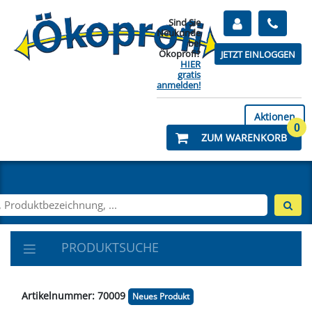
Sind Sie
Neukunde
bei
Ökoprofi?
JETZT EINLOGGEN
HIER
gratis
anmelden!
Aktionen
0
ZUM WARENKORB
PRODUKTSUCHE
Artikelnummer: 70009
Neues Produkt