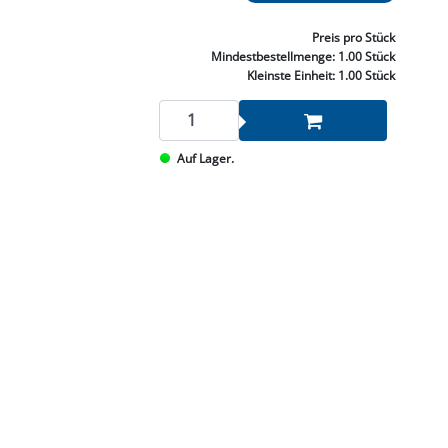
NNEN & SCHLEIFEN
PRAY'S & CHEMIE
KÜHLUNG
NGSBEKÄMPFUNG
GELVENTILE
RODUKTE
HRAUBE MUTTER
ÖLE, FETTE & ADBLUE
WEISSELSPRITZEN
UMLENKROLLEN
Preis
pro Stück
STALL / HOF
ZYLINDER
Mindestbestellmenge:
1.00 Stück
SCHEIBE
STAUBSAUGER &
Kleinste Einheit:
1.00 Stück
RMASCHINEN
TANK, ÖL &
Auf Lager.
MIERTECHNIK