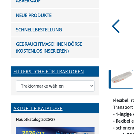
ABVERKAUF
FUTTERTRÖGE & EIMER
BOHRER & FRÄSER
FILTER
GUMMI-MET
KUGEL
SCHAUFE
BEWÄSSERUNG
BELEUCHTUNG
FEDER
KANIN
FIL
NEUE PRODUKTE
HYDRAULIK-HANDPUMPEN
GABEL, RECHEN &
MESSKUP
HANDRE
KEILR
SCHAUFELN
DIVERSE WERKZEUGE
KÄLB
SCHNELLBESTELLUNG
HEI
DIVERSES ZUBEHÖR
GEBRAUCHTMASCHINEN BÖRSE
HOCHDRUCK
(KOSTENLOS INSERIEREN)
HEIZGER
FILTERSUCHE FÜR TRAKTOREN
Flexibel, 
Transport 
AKTUELLE KATALOGE
• 1-lagige
Hauptkatalog 2026/27
• flexibel
• schonen