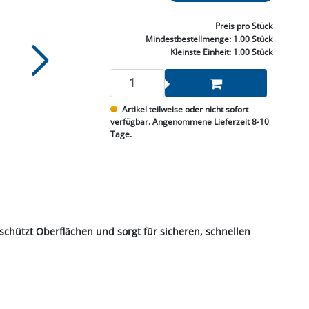
NNEN & SCHLEIFEN
PRAY'S & CHEMIE
KÜHLUNG
NGSBEKÄMPFUNG
GELVENTILE
RODUKTE
HRAUBE MUTTER
ÖLE, FETTE & ADBLUE
WEISSELSPRITZEN
UMLENKROLLEN
Preis
pro Stück
STALL / HOF
ZYLINDER
Mindestbestellmenge:
1.00 Stück
SCHEIBE
STAUBSAUGER &
Kleinste Einheit:
1.00 Stück
RMASCHINEN
TANK, ÖL &
Artikel teilweise oder nicht sofort
MIERTECHNIK
verfügbar. Angenommene Lieferzeit 8-10
Tage.
 schützt Oberflächen und sorgt für sicheren, schnellen