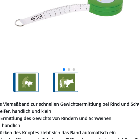
ALL-PUFFER
HÄHNE
NORMKETTEN & ZUBEHÖR
PFERD & REITER
KABINENTEILE
LAGER
TRE
S
LN
STICHSÄGEBLÄTTER
SCHLÄUCHE
SCHÄDLI
RE
P
CHEN
TER
SC
PLUNGEN
INIGUNG
IEMEN
NOTSTROMAGGREGATE
STECKER & MUFFEN
LAGER FAG
RINDER
ER
KEH
ZEN
OBSTVERARBEITUNG &
KONSERVIERUNG
REINIGER &
SCH
PVC-STREIFENVORHANG
ÄTE
es Viemaßband zur schnellen Gewichtsermittlung bei Rind und Sch
ifer, handlich und klein
e Ermittlung des Gewichts von Rindern und Schweinen
d handlich
rücken des Knopfes zieht sich das Band automatisch ein