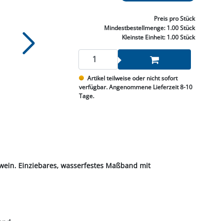
NNEN & SCHLEIFEN
PRAY'S & CHEMIE
KÜHLUNG
NGSBEKÄMPFUNG
GELVENTILE
RODUKTE
HRAUBE MUTTER
ÖLE, FETTE & ADBLUE
WEISSELSPRITZEN
UMLENKROLLEN
Preis
pro Stück
STALL / HOF
ZYLINDER
Mindestbestellmenge:
1.00 Stück
SCHEIBE
STAUBSAUGER &
Kleinste Einheit:
1.00 Stück
RMASCHINEN
TANK, ÖL &
Artikel teilweise oder nicht sofort
MIERTECHNIK
verfügbar. Angenommene Lieferzeit 8-10
Tage.
wein. Einziebares, wasserfestes Maßband mit