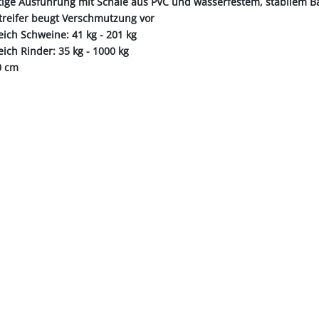
tige Ausführung mit Schale aus PVC und wasserfestem, stabilem 
treifer beugt Verschmutzung vor
ich Schweine: 41 kg - 201 kg
ich Rinder: 35 kg - 1000 kg
0 cm