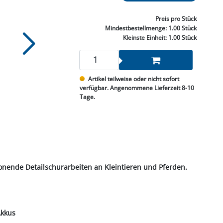
NNEN & SCHLEIFEN
PRAY'S & CHEMIE
KÜHLUNG
NGSBEKÄMPFUNG
GELVENTILE
RODUKTE
HRAUBE MUTTER
ÖLE, FETTE & ADBLUE
WEISSELSPRITZEN
UMLENKROLLEN
Preis
pro Stück
STALL / HOF
ZYLINDER
Mindestbestellmenge:
1.00 Stück
SCHEIBE
STAUBSAUGER &
Kleinste Einheit:
1.00 Stück
RMASCHINEN
TANK, ÖL &
Artikel teilweise oder nicht sofort
MIERTECHNIK
verfügbar. Angenommene Lieferzeit 8-10
Tage.
chonende Detailschurarbeiten an Kleintieren und Pferden.
Akkus