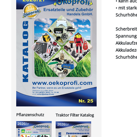
• kann au
• mit star
Schurhöhen
Scherbrei
Spannung:
Akkulaufze
Akkuladez
Schurhöhe
Pflanzenschutz
Traktor Filter Katalog