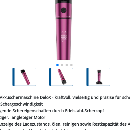
ALL-PUFFER
HÄHNE
NORMKETTEN & ZUBEHÖR
PFERD & REITER
KABINENTEILE
LAGER
TRE
S
LN
STICHSÄGEBLÄTTER
SCHLÄUCHE
SCHÄDLI
RE
P
CHEN
TER
SC
PLUNGEN
INIGUNG
IEMEN
NOTSTROMAGGREGATE
STECKER & MUFFEN
LAGER FAG
RINDER
ER
KEH
ZEN
OBSTVERARBEITUNG &
KONSERVIERUNG
REINIGER &
SCH
PVC-STREIFENVORHANG
ÄTE
Akkuschermaschine DeloX - kraftvoll, vielseitig und präzise für s
e Schergeschwindigkeit
agende Schereigenschaften durch Edelstahl-Scherkopf
iger, langlebiger Motor
 Anzeige des Ladezustands, ölen, reinigen sowie Restkapazität des 