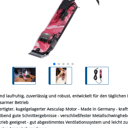
ALL-PUFFER
HÄHNE
NORMKETTEN & ZUBEHÖR
PFERD & REITER
KABINENTEILE
LAGER
TRE
S
LN
STICHSÄGEBLÄTTER
SCHLÄUCHE
SCHÄDLI
RE
P
CHEN
TER
SC
PLUNGEN
INIGUNG
IEMEN
NOTSTROMAGGREGATE
STECKER & MUFFEN
LAGER FAG
RINDER
ER
KEH
ZEN
OBSTVERARBEITUNG &
KONSERVIERUNG
REINIGER &
SCH
PVC-STREIFENVORHANG
ÄTE
und laufruhig, zuverlässig und robust, entwickelt für den täglichen
nsarmer Betrieb
ertigter, kugelgelagerter Aesculap Motor - Made in Germany - kraft
eibend gute Schnittergebnisse - verschließfester Metallschwingheb
rieb geeignet - gut abgestimmtes Ventilationssystem und leicht zu