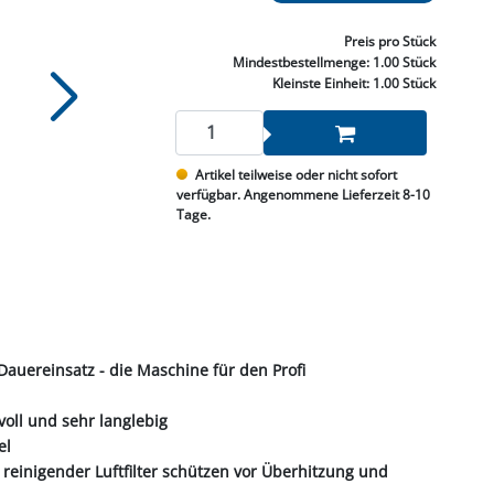
NNEN & SCHLEIFEN
PRAY'S & CHEMIE
KÜHLUNG
NGSBEKÄMPFUNG
GELVENTILE
RODUKTE
HRAUBE MUTTER
ÖLE, FETTE & ADBLUE
WEISSELSPRITZEN
UMLENKROLLEN
Preis
pro Stück
STALL / HOF
ZYLINDER
Mindestbestellmenge:
1.00 Stück
SCHEIBE
STAUBSAUGER &
Kleinste Einheit:
1.00 Stück
RMASCHINEN
TANK, ÖL &
Artikel teilweise oder nicht sofort
MIERTECHNIK
verfügbar. Angenommene Lieferzeit 8-10
Tage.
 Dauereinsatz - die Maschine für den Profi
voll und sehr langlebig
el
 reinigender Luftfilter schützen vor Überhitzung und