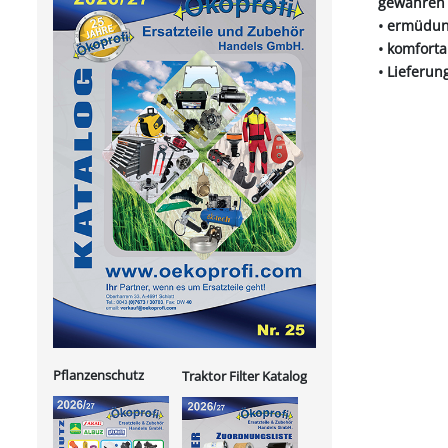
gewähren 
• ermüdun
• komfort
• Lieferun
Pflanzenschutz
Traktor Filter Katalog