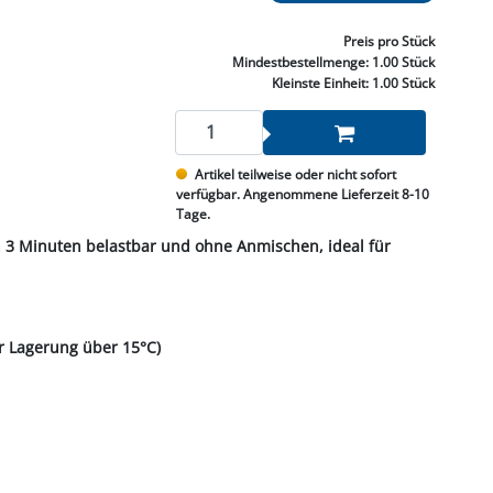
NNEN & SCHLEIFEN
PRAY'S & CHEMIE
KÜHLUNG
NGSBEKÄMPFUNG
GELVENTILE
RODUKTE
HRAUBE MUTTER
ÖLE, FETTE & ADBLUE
WEISSELSPRITZEN
UMLENKROLLEN
Preis
pro Stück
STALL / HOF
ZYLINDER
Mindestbestellmenge:
1.00 Stück
SCHEIBE
STAUBSAUGER &
Kleinste Einheit:
1.00 Stück
RMASCHINEN
TANK, ÖL &
Artikel teilweise oder nicht sofort
MIERTECHNIK
verfügbar. Angenommene Lieferzeit 8-10
Tage.
h 3 Minuten belastbar und ohne Anmischen, ideal für
er Lagerung über 15°C)