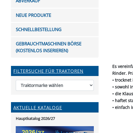
ABVERKAUF
FUTTERTRÖGE & EIMER
BOHRER & FRÄSER
FILTER
GUMMI-MET
KUGEL
SCHAUFE
BEWÄSSERUNG
BELEUCHTUNG
FEDER
KANIN
FIL
NEUE PRODUKTE
HYDRAULIK-HANDPUMPEN
GABEL, RECHEN &
MESSKUP
HANDRE
KEILR
SCHAUFELN
DIVERSE WERKZEUGE
KÄLB
SCHNELLBESTELLUNG
HEI
DIVERSES ZUBEHÖR
GEBRAUCHTMASCHINEN BÖRSE
HOCHDRUCK
(KOSTENLOS INSERIEREN)
HEIZGER
Es verein
FILTERSUCHE FÜR TRAKTOREN
Rinder. P
• trockne
• sowohl i
• die Klau
• haftet s
• einfach 
AKTUELLE KATALOGE
Hauptkatalog 2026/27