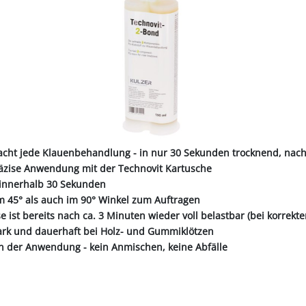
ALL-PUFFER
HÄHNE
NORMKETTEN & ZUBEHÖR
PFERD & REITER
KABINENTEILE
LAGER
TRE
S
LN
STICHSÄGEBLÄTTER
SCHLÄUCHE
SCHÄDLI
RE
P
CHEN
TER
SC
PLUNGEN
INIGUNG
IEMEN
NOTSTROMAGGREGATE
STECKER & MUFFEN
LAGER FAG
RINDER
ER
KEH
ZEN
OBSTVERARBEITUNG &
KONSERVIERUNG
REINIGER &
SCH
PVC-STREIFENVORHANG
ÄTE
facht jede Klauenbehandlung - in nur 30 Sekunden trocknend, nac
räzise Anwendung mit der Technovit Kartusche
t innerhalb 30 Sekunden
m 45° als auch im 90° Winkel zum Auftragen
se ist bereits nach ca. 3 Minuten wieder voll belastbar (bei korrekt
tark und dauerhaft bei Holz- und Gummiklötzen
in der Anwendung - kein Anmischen, keine Abfälle