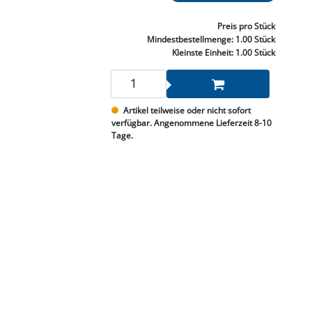
NNEN & SCHLEIFEN
PRAY'S & CHEMIE
KÜHLUNG
NGSBEKÄMPFUNG
GELVENTILE
RODUKTE
HRAUBE MUTTER
ÖLE, FETTE & ADBLUE
WEISSELSPRITZEN
UMLENKROLLEN
Preis
pro Stück
STALL / HOF
ZYLINDER
Mindestbestellmenge:
1.00 Stück
SCHEIBE
STAUBSAUGER &
Kleinste Einheit:
1.00 Stück
RMASCHINEN
TANK, ÖL &
Artikel teilweise oder nicht sofort
MIERTECHNIK
verfügbar. Angenommene Lieferzeit 8-10
Tage.