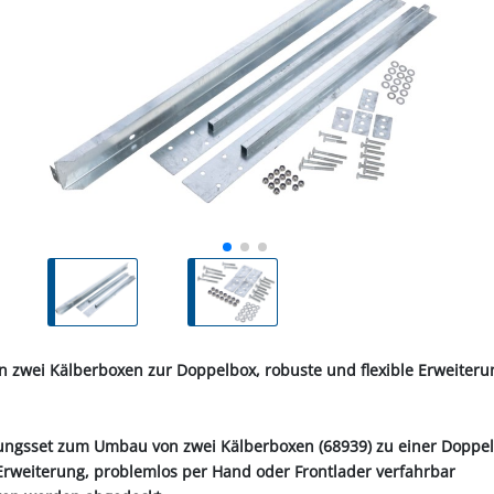
ALL-PUFFER
HÄHNE
NORMKETTEN & ZUBEHÖR
PFERD & REITER
KABINENTEILE
LAGER
TRE
S
LN
STICHSÄGEBLÄTTER
SCHLÄUCHE
SCHÄDLI
RE
P
CHEN
TER
SC
PLUNGEN
INIGUNG
IEMEN
NOTSTROMAGGREGATE
STECKER & MUFFEN
LAGER FAG
RINDER
ER
KEH
ZEN
OBSTVERARBEITUNG &
KONSERVIERUNG
REINIGER &
SCH
PVC-STREIFENVORHANG
ÄTE
 zwei Kälberboxen zur Doppelbox, robuste und flexible Erweiteru
rungsset zum Umbau von zwei Kälberboxen (68939) zu einer Doppe
Erweiterung, problemlos per Hand oder Frontlader verfahrbar