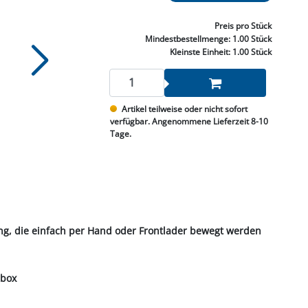
NNEN & SCHLEIFEN
PRAY'S & CHEMIE
KÜHLUNG
NGSBEKÄMPFUNG
GELVENTILE
RODUKTE
HRAUBE MUTTER
ÖLE, FETTE & ADBLUE
WEISSELSPRITZEN
UMLENKROLLEN
Preis
pro Stück
STALL / HOF
ZYLINDER
Mindestbestellmenge:
1.00 Stück
SCHEIBE
STAUBSAUGER &
Kleinste Einheit:
1.00 Stück
RMASCHINEN
TANK, ÖL &
Artikel teilweise oder nicht sofort
MIERTECHNIK
verfügbar. Angenommene Lieferzeit 8-10
Tage.
ng, die einfach per Hand oder Frontlader bewegt werden
lbox