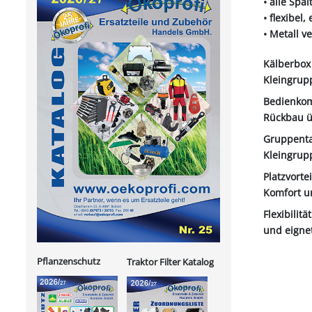
• alle Spa
• flexibel
• Metall ve
Kälberbox 
Kleingrup
Bedienkom
Rückbau ü
Gruppentau
Kleingrupp
Platzvorte
Komfort un
Flexibilit
und eignet
Pflanzenschutz
Traktor Filter Katalog