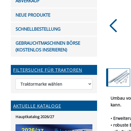
ABVERKAUF
FUTTERTRÖGE & EIMER
BOHRER & FRÄSER
FILTER
GUMMI-MET
KUGEL
SCHAUFE
BEWÄSSERUNG
BELEUCHTUNG
FEDER
KANIN
FIL
NEUE PRODUKTE
HYDRAULIK-HANDPUMPEN
GABEL, RECHEN &
MESSKUP
HANDRE
KEILR
SCHAUFELN
DIVERSE WERKZEUGE
KÄLB
SCHNELLBESTELLUNG
HEI
DIVERSES ZUBEHÖR
GEBRAUCHTMASCHINEN BÖRSE
HOCHDRUCK
(KOSTENLOS INSERIEREN)
HEIZGER
FILTERSUCHE FÜR TRAKTOREN
Umbau von
kann.
AKTUELLE KATALOGE
Hauptkatalog 2026/27
• Erweite
• robuste 