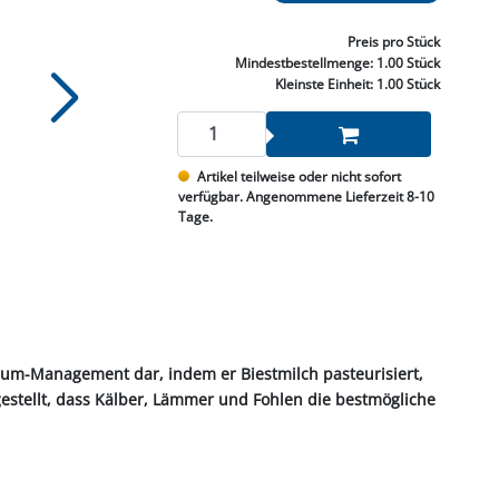
NNEN & SCHLEIFEN
PRAY'S & CHEMIE
KÜHLUNG
NGSBEKÄMPFUNG
GELVENTILE
RODUKTE
HRAUBE MUTTER
ÖLE, FETTE & ADBLUE
WEISSELSPRITZEN
UMLENKROLLEN
Preis
pro Stück
STALL / HOF
ZYLINDER
Mindestbestellmenge:
1.00 Stück
SCHEIBE
STAUBSAUGER &
Kleinste Einheit:
1.00 Stück
RMASCHINEN
TANK, ÖL &
Artikel teilweise oder nicht sofort
MIERTECHNIK
verfügbar. Angenommene Lieferzeit 8-10
Tage.
strum-Management dar, indem er Biestmilch pasteurisiert,
estellt, dass Kälber, Lämmer und Fohlen die bestmögliche