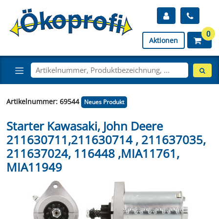
0
Aktionen
Artikelnummer: 69544
Neues Produkt
Starter Kawasaki, John Deere
211630711,211630714 , 211637035,
211637024, 116448 ,MIA11761,
MIA11949