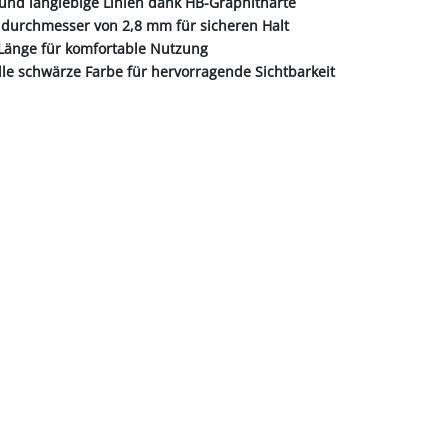
 und langlebige Linien dank HB-Graphithärte
ddurchmesser von 2,8 mm für sicheren Halt
Länge für komfortable Nutzung
lle schwärze Farbe für hervorragende Sichtbarkeit