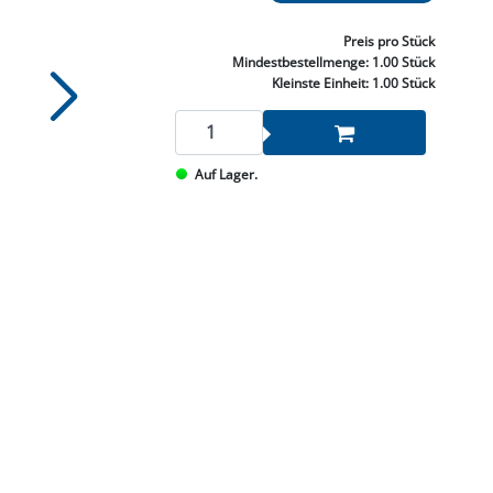
NNEN & SCHLEIFEN
PRAY'S & CHEMIE
KÜHLUNG
NGSBEKÄMPFUNG
GELVENTILE
RODUKTE
HRAUBE MUTTER
ÖLE, FETTE & ADBLUE
WEISSELSPRITZEN
UMLENKROLLEN
Preis
pro Stück
STALL / HOF
ZYLINDER
Mindestbestellmenge:
1.00 Stück
SCHEIBE
STAUBSAUGER &
Kleinste Einheit:
1.00 Stück
RMASCHINEN
TANK, ÖL &
Auf Lager.
MIERTECHNIK