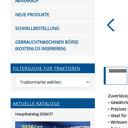
ABVERKAUF
FUTTERTRÖGE & EIMER
BOHRER & FRÄSER
FILTER
GUMMI-MET
KUGEL
SCHAUFE
BEWÄSSERUNG
BELEUCHTUNG
FEDER
KANIN
FIL
NEUE PRODUKTE
HYDRAULIK-HANDPUMPEN
GABEL, RECHEN &
MESSKUP
HANDRE
KEILR
SCHAUFELN
DIVERSE WERKZEUGE
KÄLB
SCHNELLBESTELLUNG
HEI
DIVERSES ZUBEHÖR
GEBRAUCHTMASCHINEN BÖRSE
HOCHDRUCK
(KOSTENLOS INSERIEREN)
HEIZGER
FILTERSUCHE FÜR TRAKTOREN
Zuverläss
• Gewährle
AKTUELLE KATALOGE
• Präzise
Hauptkatalog 2026/27
• Ideal fü
• Wirksam