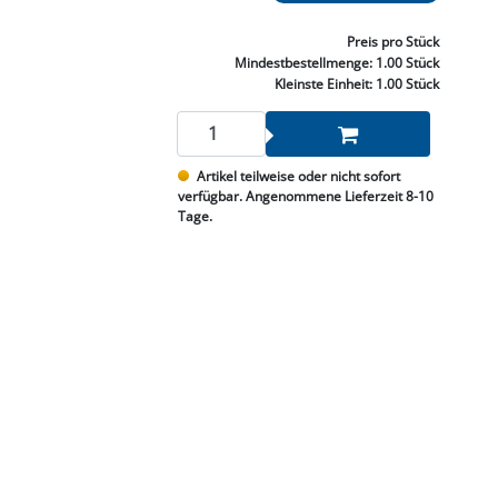
NNEN & SCHLEIFEN
PRAY'S & CHEMIE
KÜHLUNG
NGSBEKÄMPFUNG
GELVENTILE
RODUKTE
HRAUBE MUTTER
ÖLE, FETTE & ADBLUE
WEISSELSPRITZEN
UMLENKROLLEN
Preis
pro Stück
STALL / HOF
ZYLINDER
Mindestbestellmenge:
1.00 Stück
SCHEIBE
STAUBSAUGER &
Kleinste Einheit:
1.00 Stück
RMASCHINEN
TANK, ÖL &
Artikel teilweise oder nicht sofort
MIERTECHNIK
verfügbar. Angenommene Lieferzeit 8-10
Tage.