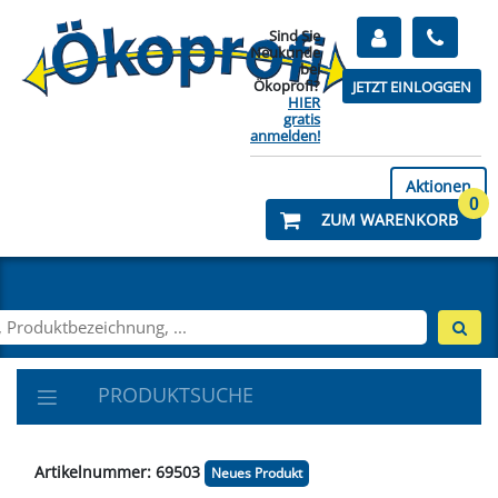
Sind Sie
Neukunde
bei
Ökoprofi?
JETZT EINLOGGEN
HIER
gratis
anmelden!
Aktionen
0
ZUM WARENKORB
PRODUKTSUCHE
Artikelnummer: 69503
Neues Produkt