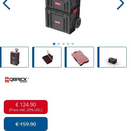
€ 124.90
(Preis inkl. 20% USt.)
€ 159.90