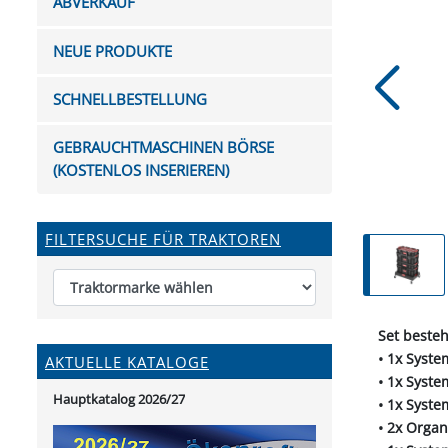
ABVERKAUF
FUTTERTRÖGE & EIMER
BOHRER & FRÄSER
FILTER
GUMMI-MET
KUGEL
SCHAUFE
BEWÄSSERUNG
BELEUCHTUNG
FEDER
KANIN
FIL
NEUE PRODUKTE
HYDRAULIK-HANDPUMPEN
GABEL, RECHEN &
MESSKUP
HANDRE
KEILR
SCHAUFELN
DIVERSE WERKZEUGE
KÄLB
SCHNELLBESTELLUNG
HEI
DIVERSES ZUBEHÖR
GEBRAUCHTMASCHINEN BÖRSE
HOCHDRUCK
(KOSTENLOS INSERIEREN)
HEIZGER
FILTERSUCHE FÜR TRAKTOREN
Set beste
• 1x Syst
AKTUELLE KATALOGE
• 1x Syst
Hauptkatalog 2026/27
• 1x Syst
• 2x Organ