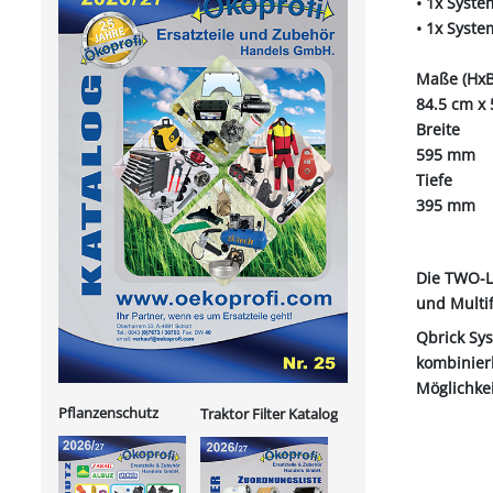
• 1x Syst
• 1x Syst
Maße (HxB
84.5 cm x 
Breite
595 mm
Tiefe
395 mm
Die TWO-Li
und Multif
Qbrick Sys
kombinier
Möglichke
Pflanzenschutz
Traktor Filter Katalog