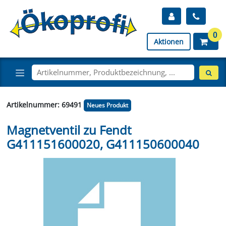
0
Aktionen
Artikelnummer: 69491
Neues Produkt
Magnetventil zu Fendt
G411151600020, G411150600040